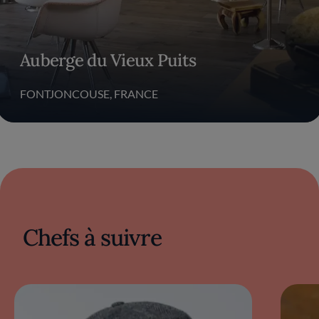
faisant de lui l'un des chefs les plus influents
de la scène culinaire française.
Auberge du Vieux Puits
Le restaurant de Gilles
Goujon
FONTJONCOUSE, FRANCE
L’
Auberge du Vieux Puits
, située à
Fontjoncouse, est un véritable joyau de la
gastronomie française dirigé par le chef Gilles
Goujon. Réputé pour son cadre enchanteur
au cœur des Corbières, cet établissement
incarne l’élégance rustique, mêlant confort et
Chefs à suivre
raffinement. Depuis son arrivée en 1992,
Gilles Goujon a transformé cette auberge
traditionnelle en un restaurant triplement
étoilé au Guide Michelin, une reconnaissance
qu'il a obtenue en 2010, témoignant de
l’excellence de sa cuisine.