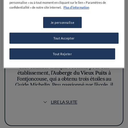
personnalise » ou à tout moment en cliquant sur le lien « Paramètres de
Chef
confidentialité » de notre site internet.
Plus d'information
Je personnalise
La biographie de Gilles
Goujon
Tout Accepter
Tout Rejeter
Gilles Goujon, né en 1961 à Bourges, est un
chef cuisinier français reconnu pour son
établissement, l’
Auberge du Vieux Puits
à
Fontjoncouse, qui a obtenu trois étoiles au
Guide Michelin. Peu passionné par l’école, il
arrête les études et devient serveur. C’est
cette première expérience qui lui donnera
LIRE LA SUITE
envie de travailler dans la restauration.
Après avoir travaillé aux côtés de Roger Vergé
ou encore Jean-Paul Passedat.