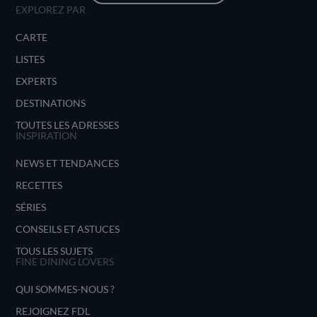
EXPLOREZ PAR
Gilles Goujon excelle dans l’art de marier les
textures et les saveurs. Sa capacité à innover
CARTE
tout en respectant les traditions culinaires en
fait un chef d'exception. L'Auberge du Vieux
LISTES
Puits offre ainsi une expérience
EXPERTS
gastronomique inoubliable, où la créativité et
la qualité des produits se rencontrent pour le
DESTINATIONS
plaisir des papilles.
TOUTES LES ADRESSES
INSPIRATION
NEWS ET TENDANCES
RECETTES
SÉRIES
CONSEILS ET ASTUCES
TOUS LES SUJETS
FINE DINING LOVERS
QUI SOMMES-NOUS ?
REJOIGNEZ FDL