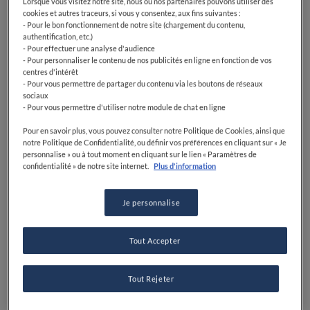
Lorsque vous visitez notre site, nous ou nos partenaires pouvons utiliser des
culinaires de la region.
cookies et autres traceurs, si vous y consentez, aux fins suivantes :
- Pour le bon fonctionnement de notre site (chargement du contenu,
De Saint Saint-Tropez à Saint-Raphaël, voici une
authentification, etc.)
- Pour effectuer une analyse d'audience
sélection de restaurants où vivre une expérience
- Pour personnaliser le contenu de nos publicités en ligne en fonction de vos
culinaire et découvrir la Riviera française à table.
centres d'intérêt
- Pour vous permettre de partager du contenu via les boutons de réseaux
sociaux
Récif - Les Roches Rouges
- Pour vous permettre d'utiliser notre module de chat en ligne
Pour en savoir plus, vous pouvez consulter notre Politique de Cookies, ainsi que
notre Politique de Confidentialité, ou définir vos préférences en cliquant sur « Je
personnalise » ou à tout moment en cliquant sur le lien « Paramètres de
« La Méditerranée, en bout de table » : voici la devise
confidentialité » de notre site internet.
Plus d'information
du restaurant
Récif
, table gastronomique des
Roches
Rouges
, qui se trouve sur la terrasse de ce
luxueux
Je personnalise
établissement à l’architecture moderniste situé sur la
route de l’Estérel, face à la mer et à l’île d’Or.
Récompensé d’une étoile au Guide Michelin pour sa
Tout Accepter
raffinée cuisine inspirée par les saveurs de la
Méditerranéenne, cette table contemporaine permet
Tout Rejeter
de profiter d’une expérience gastronomique
d’exception avec vue sur la Grande Bleue, concoctée