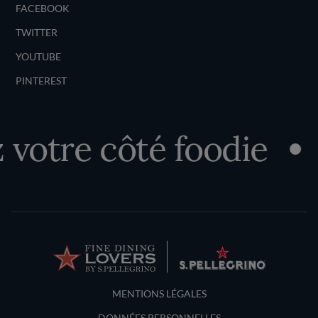
FACEBOOK
TWITTER
YOUTUBE
PINTEREST
otre côté foodie
D
Terms and Conditions
MENTIONS LÉGALES
DONNÉES PERSONNELLES