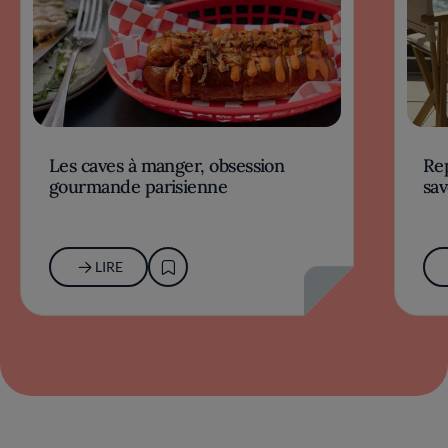
Les caves à manger, obsession
Rep
gourmande parisienne
sav
LIRE