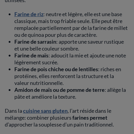
utilisées.
Farine de riz
: neutre et légère, elle est une base
classique, mais trop friable seule. Elle peut être
remplacée partiellement par de la farine de millet
ou de quinoa pour plus de caractère.
Farine de sarrasin
: apporte une saveur rustique
et une belle couleur sombre.
Farine de maïs
: adoucit la mie et ajoute une note
légèrement sucrée.
Farine de pois chiche ou de lentilles
: riches en
protéines, elles renforcent la structure et la
valeur nutritionnelle.
Amidon de maïs ou de pomme de terre
: allège la
pâte et améliore la texture.
Dans la
cuisine sans gluten
, l’art réside dans le
mélange: combiner plusieurs
farines permet
d’approcher la souplesse d’un pain traditionnel.