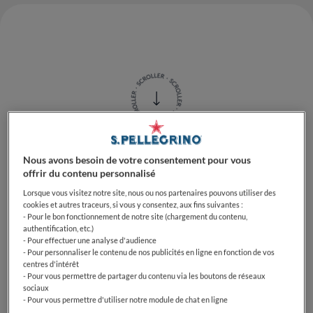
Nous avons besoin de votre consentement pour vous
Un défi culinaire qui peut
offrir du contenu personnalisé
devenir un vrai plaisir avec
Lorsque vous visitez notre site, nous ou nos partenaires pouvons utiliser des
cookies et autres traceurs, si vous y consentez, aux fins suivantes :
les bons ingrédients et
- Pour le bon fonctionnement de notre site (chargement du contenu,
authentification, etc.)
quelques astuces
- Pour effectuer une analyse d'audience
- Pour personnaliser le contenu de nos publicités en ligne en fonction de vos
centres d'intérêt
- Pour vous permettre de partager du contenu via les boutons de réseaux
sociaux
Faire du
pain sans gluten maison
séduit de plus en
- Pour vous permettre d'utiliser notre module de chat en ligne