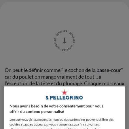
On peut le définir comme "le cochon de la basse-cour"
car du poulet on mange vraiment de tout... à
l'exception de la tête et du plumage. Chaque morceaux
du poulet a ses caractéristiques, qui le rendent plus ou
moins adapté à certains types de préparation.
Nous avons besoin de votre consentement pour vous
Si les parties les plus nobles de l'aninam sont souvent
offrir du contenu personnalisé
employées pour préparer des recettes de délicieux
Lorsque vous visitez notre site, nous ou nos partenaires pouvons utiliser des
plat principaux, les moins nobles ne doivent pas être
cookies et autres traceurs, si vous y consentez, aux fins suivantes :