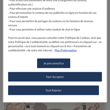
jetées à la poubelle, puisqu’elle peuvent être utilisées
- Pour le bon fonctionnement de notre site (chargement du contenu,
authentification, etc.)
pour faire des bouillons et sauces.
- Pour effectuer une analyse d'audience
- Pour personnaliser le contenu de nos publicités en ligne en fonction de vos
Voici un mini guide pratique sur
centres d'intérêt
- Pour vous permettre de partager du contenu via les boutons de réseaux
les morceaux de poulet !
sociaux
- Pour vous permettre d'utiliser notre module de chat en ligne
Pour en savoir plus, vous pouvez consulter notre Politique de Cookies, ainsi que
notre Politique de Confidentialité, ou définir vos préférences en cliquant sur « Je
personnalise » ou à tout moment en cliquant sur le lien « Paramètres de
confidentialité » de notre site internet.
Plus d'information
Je personnalise
Tout Accepter
Tout Rejeter