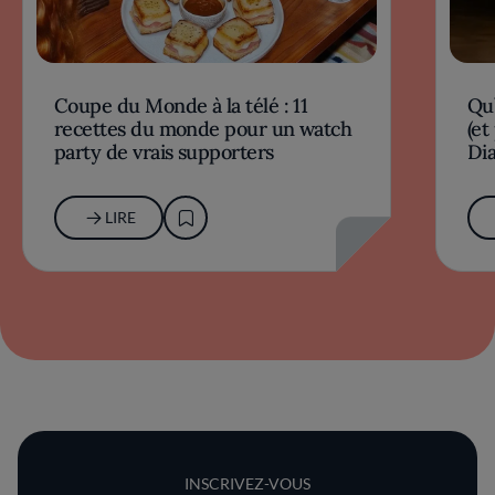
Coupe du Monde à la télé : 11
Qu’
recettes du monde pour un watch
(et
party de vrais supporters
Dia
LIRE
INSCRIVEZ-VOUS