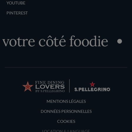
YOUTUBE
PINTEREST
otre côté foodie
D
Terms and Conditions
MENTIONS LÉGALES
DONNÉES PERSONNELLES
COOKIES
LOCATION & LANGUAGE