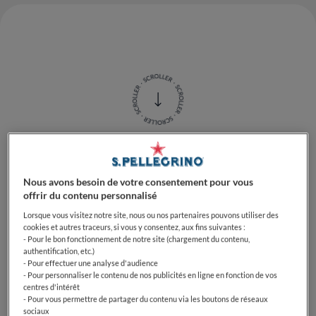
Qu'est-ce que la farine de
Nous avons besoin de votre consentement pour vous
seigle ?
offrir du contenu personnalisé
Lorsque vous visitez notre site, nous ou nos partenaires pouvons utiliser des
cookies et autres traceurs, si vous y consentez, aux fins suivantes :
- Pour le bon fonctionnement de notre site (chargement du contenu,
authentification, etc.)
Le seigle est une graminée céréalière — proche à la
- Pour effectuer une analyse d'audience
fois du blé et de l'orge — cultivée pour son grain et
- Pour personnaliser le contenu de nos publicités en ligne en fonction de vos
bien adaptée aux climats nordiques. Les humains
centres d'intérêt
- Pour vous permettre de partager du contenu via les boutons de réseaux
l'utilisent depuis plus de 2 000 ans. Autrefois aliment
sociaux