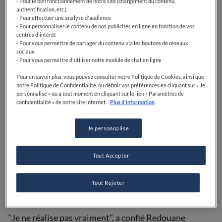
- Pour le bon fonctionnement de notre site (chargement du contenu,
authentification, etc.)
- Pour effectuer une analyse d'audience
- Pour personnaliser le contenu de nos publicités en ligne en fonction de vos
centres d'intérêt
- Pour vous permettre de partager du contenu via les boutons de réseaux
sociaux
- Pour vous permettre d'utiliser notre module de chat en ligne
Pour en savoir plus, vous pouvez consulter notre Politique de Cookies, ainsi que
notre Politique de Confidentialité, ou définir vos préférences en cliquant sur « Je
personnalise » ou à tout moment en cliquant sur le lien « Paramètres de
Après avoir classé le meilleures pizzas de France,
confidentialité » de notre site internet.
Plus d'information
l'émission
Très Très Bon
a réitéré l'expérience en
partant à la recherche du
meilleur kebab de France
. Et
Je personnalise
si vous pensiez que la pépite se trouvait une fois de
plus à Paris, vous avez tout faux ! Selon les experts du
Tout Accepter
programme, le sandwich le plus abouti se trouve chez
CHËF
,
une enseigne lyonnaise qui revisite le kebab
façon berlinoise, en apportant une attention toute
Tout Rejeter
particulière aux légumes.
"Je ne réalise pas vraiment", a confié Redouane