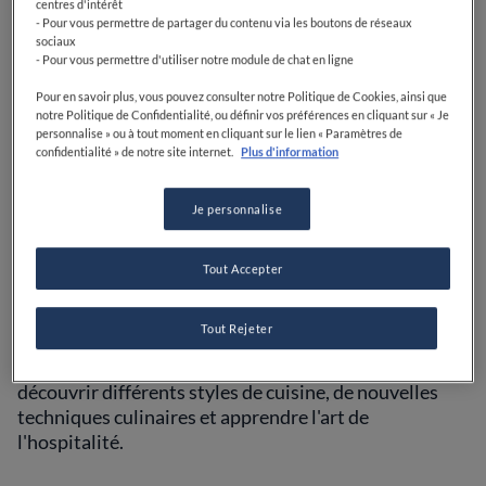
centres d'intérêt
- Pour vous permettre de partager du contenu via les boutons de réseaux
sociaux
- Pour vous permettre d'utiliser notre module de chat en ligne
Pour en savoir plus, vous pouvez consulter notre Politique de Cookies, ainsi que
notre Politique de Confidentialité, ou définir vos préférences en cliquant sur « Je
personnalise » ou à tout moment en cliquant sur le lien « Paramètres de
confidentialité » de notre site internet.
Plus d'information
En cuisine, vous aimeriez en faire plus, mais c'est à
table que vous êtes le plus performant.
Je personnalise
Vous avez mille curiosités pour les ingrédients et les
techniques de cuisine, mais pour l'instant, votre seul
Tout Accepter
intérêt est d'accumuler des expériences
gastronomiques.
Tout Rejeter
Vous aimez essayer de nouveaux restaurants,
découvrir différents styles de cuisine, de nouvelles
techniques culinaires et apprendre l'art de
l'hospitalité.