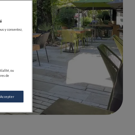
é
ous y consentez,
ialité, ou
tres de
0
0
 Accepter