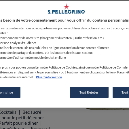
:00-21:00
s besoin de votre consentement pour vous offrir du contenu personnalis
visitez notre site, nous ou nos partenaires pouvons utiliser des cookies et autres traceurs, si v
ntes :
 fonctionnement de notre site (chargement du contenu, authentification, etc.)
uer une analyse d'audience
4 75 44 15 32
naliser le contenu de nos publicités en ligne en fonction de vos centres d'intérêt
ermettre de partager du contenu via les boutons de réseaux sociaux
ermettre d'utiliser notre module de chat en ligne
r plus, vous pouvez consulter notre Politique de Cookies, ainsi que notre Politique de Confident
références en cliquant sur « Je personnalise » ou à tout moment en cliquant sur le lien « Paramè
é » de notre site internet.
Plus d'information
0
0
0
sonnalise
Tout Rejeter
Tout
Cocktails
Bec sucré
t pour le petit déjeuner
Parfait pour le dîner
ionné de vin
Terrasse