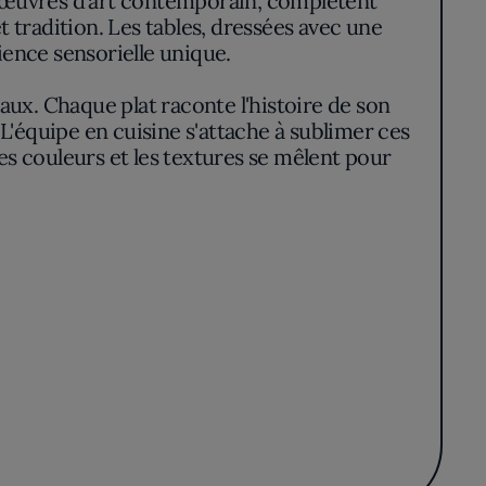
d'œuvres d'art contemporain, complètent
tradition. Les tables, dressées avec une
ience sensorielle unique.
caux. Chaque plat raconte l'histoire de son
 L'équipe en cuisine s'attache à sublimer ces
les couleurs et les textures se mêlent pour
 dauphinois revisité, incarnent parfaitement
nt constamment à repousser les limites de la
 région.
e. Chaque visite invite à une exploration
ntre le goût, le restaurant garantit une
omique. C'est une adresse de choix pour
a Drôme.