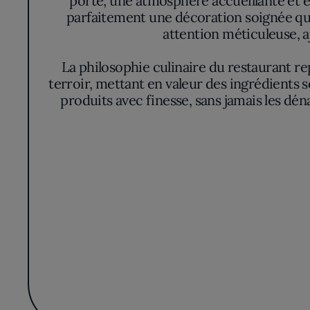
porte, une atmosphère accueillante et 
parfaitement une décoration soignée qui
attention méticuleuse, a
La philosophie culinaire du restaurant rep
terroir, mettant en valeur des ingrédients s
produits avec finesse, sans jamais les dén
Les plats signature du restaurant, tels que
cette alliance entre innovation et patrimoi
créativ
André n'est pas seulement un endroit où 
gustative où chaque bouchée est une nou
expérience inoubliable, ancrée dans so
quiconq