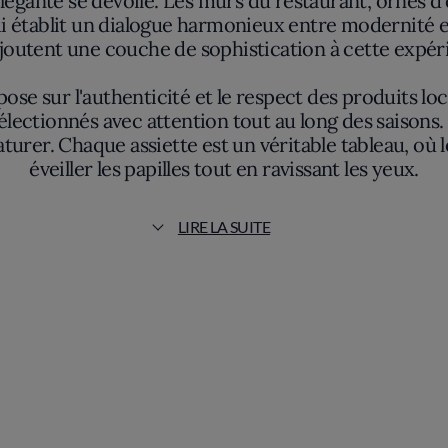
élégante se dévoile. Les murs du restaurant, ornés 
 établit un dialogue harmonieux entre modernité et 
joutent une couche de sophistication à cette expér
ose sur l'authenticité et le respect des produits lo
électionnés avec attention tout au long des saisons.
aturer. Chaque assiette est un véritable tableau, où 
éveiller les papilles tout en ravissant les yeux.
 le veau de la Drôme délicatement truffé ou le gratin
LIRE LA SUITE
ne culinaire. Les chefs du restaurant André cherche
ité tout en restant fidèles à l'identité culinaire de la
l'on mange ; c'est une découverte culinaire complèt
velle aventure. Dans cet espace où l'élégance renco
n terroir tout en embrassant le renouveau gastron
ue souhaite apprécier la richesse des saveurs de l