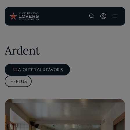
User account m
Aller au contenu principal
Ardent
AJOUTER AUX FAVORIS
PLUS