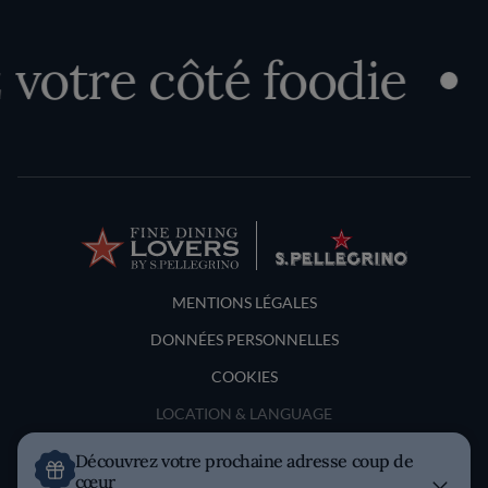
votre côté foodie
Terms and Conditions
MENTIONS LÉGALES
DONNÉES PERSONNELLES
COOKIES
LOCATION & LANGUAGE
Découvrez votre prochaine adresse coup de
France
cœur