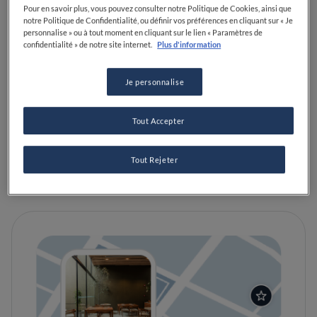
Pour en savoir plus, vous pouvez consulter notre Politique de Cookies, ainsi que
notre Politique de Confidentialité, ou définir vos préférences en cliquant sur « Je
VOIR SUR LA CARTE
+33 1 47 70 35 12
personnalise » ou à tout moment en cliquant sur le lien « Paramètres de
confidentialité » de notre site internet.
Plus d'information
VISIT WEBSITE
Je personnalise
ÉQUIPEMENTS
Tout Accepter
Cocktails
Bec sucré
Passionné de café
Parfait pour le déjeuner
Parfait pour le dîner
Tout Rejeter
Passionné de bières
Passionné de vin
Parfait pour le Brunch
Végétarien
Dog-Friendly