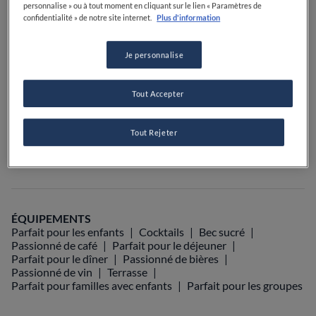
personnalise » ou à tout moment en cliquant sur le lien « Paramètres de
PRIX
confidentialité » de notre site internet.
Plus d'information
Je personnalise
VOIR SUR LA CARTE
+33 4 92 77 75 32
Tout Accepter
Tout Rejeter
Food Awards
Guide Michelin
Guides gastronomiques
ÉQUIPEMENTS
Parfait pour les enfants
Cocktails
Bec sucré
Passionné de café
Parfait pour le déjeuner
Parfait pour le dîner
Passionné de bières
Passionné de vin
Terrasse
Parfait pour familles avec enfants
Parfait pour les groupes