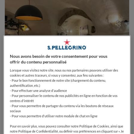
Nous avons besoin de votre consentement pour vous
offrir du contenu personnalisé
Lorsque vous visitez notre site, nous ou nos partenaires pouvons utiliser des
cookies et autres traceurs, si vous y consentez, aux fins suivantes :
- Pour le bon fonctionnement de notre site (chargement du contenu,
0
0
0
0
0
authentification, etc.)
- Pour effectuer une analyse d'audience
- Pour personnaliser le contenu de nos publicités en ligne en fonction de vos
centres d'intérêt
- Pour vous permettre de partager du contenu via les boutons de réseaux
Place du village
04110
Montfuron
France
sociaux
- Pour vous permettre d'utiliser notre module de chat en ligne
CLOSED
Opens
Jeudi,
12:00-13:30, 19:00-21:30
VOIR HORAIRES D'OUVERTURE
Pour en savoir plus, vous pouvez consulter notre Politique de Cookies, ainsi que
notre Politique de Confidentialité, ou définir vos préférences en cliquant sur « Je