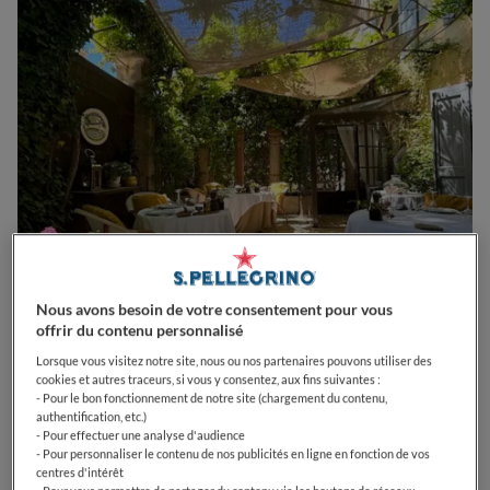
Nous avons besoin de votre consentement pour vous
offrir du contenu personnalisé
0
0
0
0
0
Lorsque vous visitez notre site, nous ou nos partenaires pouvons utiliser des
cookies et autres traceurs, si vous y consentez, aux fins suivantes :
- Pour le bon fonctionnement de notre site (chargement du contenu,
authentification, etc.)
- Pour effectuer une analyse d'audience
Pl. de l'Étang
84160
Cucuron
France
- Pour personnaliser le contenu de nos publicités en ligne en fonction de vos
centres d'intérêt
CLOSED
Opens
Mercredi,
12:30-13:00, 20:00-20:30