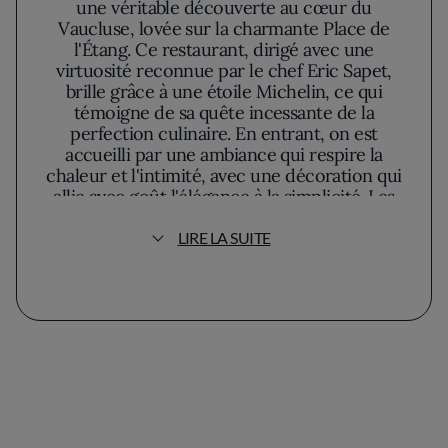
une véritable découverte au cœur du
Vaucluse, lovée sur la charmante Place de
l'Étang. Ce restaurant, dirigé avec une
virtuosité reconnue par le chef Eric Sapet,
brille grâce à une étoile Michelin, ce qui
témoigne de sa quête incessante de la
perfection culinaire. En entrant, on est
accueilli par une ambiance qui respire la
chaleur et l'intimité, avec une décoration qui
allie avec goût l'élégance à la simplicité. Les
matériaux naturels et les couleurs pastel
confèrent au lieu une atmosphère apaisante,
LIRE LA SUITE
propice à l'exploration sensorielle.
Eric Sapet, une figure emblématique de la
gastronomie locale, conçoit sa cuisine
comme une célébration du terroir. Il
privilégie les produits frais et locaux, et
élabore des plats qui reflètent la richesse et la
diversité de la Provence. Les menus de La
Petite Maison évoluent avec les saisons,