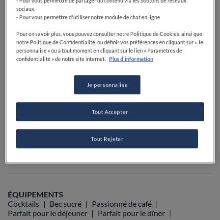
- Pour vous permettre de partager du contenu via les boutons de réseaux
VOIR HORAIRES D'OUVERTURE
sociaux
- Pour vous permettre d'utiliser notre module de chat en ligne
PRIX
Pour en savoir plus, vous pouvez consulter notre Politique de Cookies, ainsi que
notre Politique de Confidentialité, ou définir vos préférences en cliquant sur « Je
personnalise » ou à tout moment en cliquant sur le lien « Paramètres de
confidentialité » de notre site internet.
Plus d'information
VOIR SUR LA CARTE
+33 4 90 68 21 99
Je personnalise
VISIT WEBSITE
Tout Accepter
Tout Rejeter
Food Awards
Guide Michelin
Guides gastronomiques
AFFICHER PLUS
ÉQUIPEMENTS
Cocktails
Bec sucré
Passionné de café
Parfait pour le déjeuner
Parfait pour le dîner