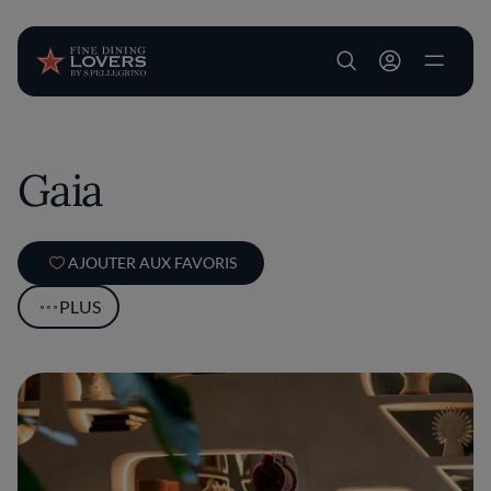
User account m
Aller au contenu principal
Gaia
AJOUTER AUX FAVORIS
PLUS