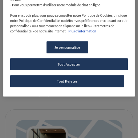
- Pour vous permettre d'utiliser notre module de chat en ligne
Pour en savoir plus, vous pouvez consulter notre Politique de Cookies, ainsi que
VOIR SUR LA CARTE
+33 9 80 80 78 58
notre Politique de Confidentialité, ou définir vos préférences en cliquant sur « Je
personnalise » ou à tout moment en cliquant sur le lien « Paramètres de
VISIT WEBSITE
confidentialité » de notre site internet.
Plus d'information
Je personnalise
ÉQUIPEMENTS
Parfait pour les enfants
Cocktails
Bec sucré
Tout Accepter
Passionné de café
Parfait pour le déjeuner
Parfait pour le dîner
Passionné de bières
Tout Rejeter
Passionné de vin
Végétarien
Terrasse
Parfait pour familles avec enfants
Dog-Friendly
Parfait pour les groupes