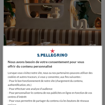
Nous avons besoin de votre consentement pour vous
0
0
0
0
0
offrir du contenu personnalisé
Lorsque vous visitez notre site, nous ou nos partenaires pouvons utiliser des
cookies et autres traceurs, si vous y consentez, aux fins suivantes :
- Pour le bon fonctionnement de notre site (chargement du contenu,
24 Rue Croix Baragnon
31000
Toulouse
France
authentification, etc.)
- Pour effectuer une analyse d'audience
- Pour personnaliser le contenu de nos publicités en ligne en fonction de vos
CLOSED
Opens
Dimanche,
12:00-15:00, 19:00-24:00
centres d'intérêt
VOIR HORAIRES D'OUVERTURE
- Pour vous permettre de partager du contenu via les boutons de réseaux
sociaux