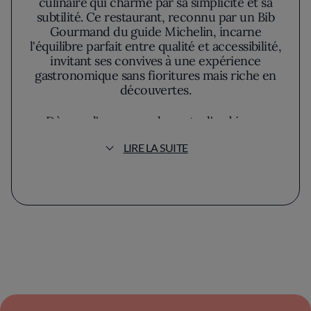
culinaire qui charme par sa simplicité et sa
subtilité. Ce restaurant, reconnu par un Bib
Gourmand du guide Michelin, incarne
l'équilibre parfait entre qualité et accessibilité,
invitant ses convives à une expérience
gastronomique sans fioritures mais riche en
découvertes.
Dès que l'on pousse la porte, l'ambiance
chaleureuse enveloppe le visiteur. Le décor,
LIRE LA SUITE
un mélange harmonieux de bois chaleureux
et de touches modernes, rappelle celui d'une
maison de campagne réinventée avec goût.
L'éclairage doux et les grandes fenêtres y
laissent pénétrer une lumière naturelle
apaisante, ajoutant à l'élégance discrète du
lieu.
Le menu est une ode aux saisons et aux
recettes familiales revisitées. Chaque plat
raconte une histoire culinaire,