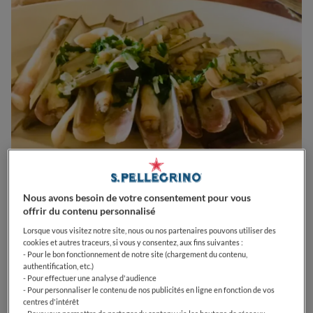
0
0
0
0
0
Nous avons besoin de votre consentement pour vous
offrir du contenu personnalisé
Lorsque vous visitez notre site, nous ou nos partenaires pouvons utiliser des
cookies et autres traceurs, si vous y consentez, aux fins suivantes :
6 Rue Jules Chalande
31000
Toulouse
France
- Pour le bon fonctionnement de notre site (chargement du contenu,
authentification, etc.)
OPEN
VOIR HORAIRES D'OUVERTURE
- Pour effectuer une analyse d'audience
- Pour personnaliser le contenu de nos publicités en ligne en fonction de vos
centres d'intérêt
PRIX