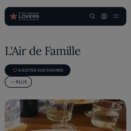
User account m
Aller au contenu principal
L'Air de Famille
AJOUTER AUX FAVORIS
PLUS