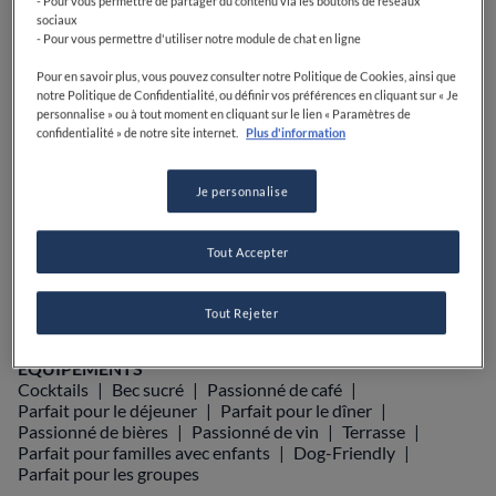
- Pour vous permettre de partager du contenu via les boutons de réseaux
sociaux
- Pour vous permettre d'utiliser notre module de chat en ligne
Pour en savoir plus, vous pouvez consulter notre Politique de Cookies, ainsi que
notre Politique de Confidentialité, ou définir vos préférences en cliquant sur « Je
VOIR SUR LA CARTE
+33 5 67 06 54 08
personnalise » ou à tout moment en cliquant sur le lien « Paramètres de
confidentialité » de notre site internet.
Plus d'information
VISIT WEBSITE
Je personnalise
Food Awards
Guide Michelin
Tout Accepter
Guides gastronomiques
AFFICHER PLUS
Tout Rejeter
ÉQUIPEMENTS
Cocktails
Bec sucré
Passionné de café
Parfait pour le déjeuner
Parfait pour le dîner
Passionné de bières
Passionné de vin
Terrasse
Parfait pour familles avec enfants
Dog-Friendly
Parfait pour les groupes