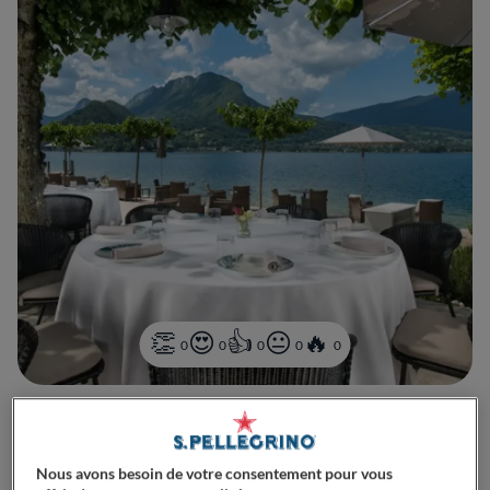
0
0
0
0
0
303 Rte du Port
74290
Talloires-Montmin
France
Nous avons besoin de votre consentement pour vous
CLOSED
Opens
Jeudi,
12:00-13:00, 19:00-20:00