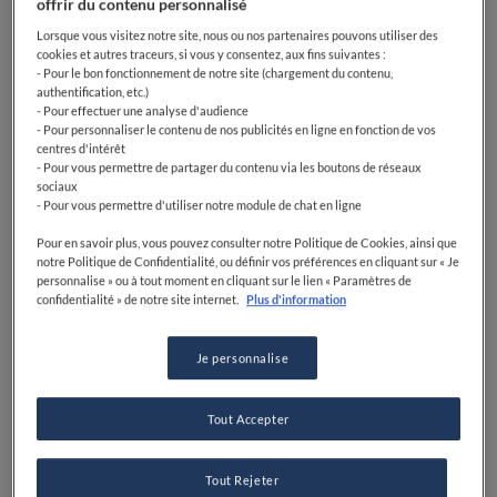
offrir du contenu personnalisé
VOIR HORAIRES D'OUVERTURE
Lorsque vous visitez notre site, nous ou nos partenaires pouvons utiliser des
cookies et autres traceurs, si vous y consentez, aux fins suivantes :
PRIX
- Pour le bon fonctionnement de notre site (chargement du contenu,
authentification, etc.)
- Pour effectuer une analyse d'audience
- Pour personnaliser le contenu de nos publicités en ligne en fonction de vos
centres d'intérêt
- Pour vous permettre de partager du contenu via les boutons de réseaux
VOIR SUR LA CARTE
+33 4 50 60 72 01
sociaux
- Pour vous permettre d'utiliser notre module de chat en ligne
VISIT WEBSITE
Pour en savoir plus, vous pouvez consulter notre Politique de Cookies, ainsi que
notre Politique de Confidentialité, ou définir vos préférences en cliquant sur « Je
personnalise » ou à tout moment en cliquant sur le lien « Paramètres de
confidentialité » de notre site internet.
Plus d'information
ÉQUIPEMENTS
Cocktails
Bec sucré
Passionné de café
Je personnalise
Parfait pour le petit déjeuner
Parfait pour le déjeuner
Parfait pour le dîner
Passionné de bières
Passionné de vin
Tout Accepter
Tout Rejeter