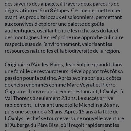
portée à leur mise en valeur. Sa cuisine
des saveurs des alpages, à travers deux parcours de
s’inspire de la nature environnante, mêlant
dégustation en 6 ou 8 étapes. Ces menus mettent en
authenticité et créativité avec une maîtrise
avant les produits locaux et saisonniers, permettant
technique irréprochable. Bien que chaque
aux convives d’explorer une palette de goûts
plat raconte une histoire, il ne s'encombre
authentiques, oscillant entre les richesses du lac et
jamais de superflu, privilégiant l'équilibre des
des montagnes. Le chef prône une approche culinaire
saveurs et des textures.
respectueuse de l'environnement, valorisant les
ressources naturelles et la biodiversité de la région.
Des créations emblématiques, comme un
poisson du lac magnifiquement travaillé,
illustrent la capacité du chef à capturer l'âme
Originaire d’Aix-les-Bains, Jean Sulpice grandit dans
de ce lieu enchanteur. Chaque bouchée est
une famille de restaurateurs, développant très tôt sa
une invitation à explorer les saveurs uniques
passion pour la cuisine. Après avoir appris aux côtés
de la région. L’Auberge du Père Bise n’est pas
de chefs renommés comme Marc Veyrat et Pierre
simplement un restaurant ; c’est une porte
Gagnaire, il ouvre son premier restaurant, L'Oxalys, à
ouverte sur un voyage culinaire et sensoriel,
Val Thorens à seulement 23 ans. Le succès arrive
ancré dans une tradition savoyarde enrichie
rapidement, lui valant une étoile Michelin à 26 ans,
de perspectives contemporaines.
puis une seconde à 31 ans. Après 15 ans à la tête de
L'Oxalys, le chef se tourne vers une nouvelle aventure
à l'Auberge du Père Bise, où il reçoit rapidement les