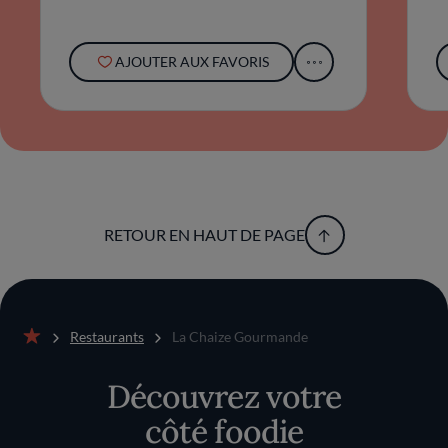
authentiques, servies avec passion et
précision. Au détour d'un repas, la Vendée
révèle ses délices sous une lumière nouvelle
AJOUTER AUX FAVORIS
et raffinée.
RETOUR EN HAUT DE PAGE
Restaurants
La Chaize Gourmande
Accueil
Découvrez votre
côté foodie