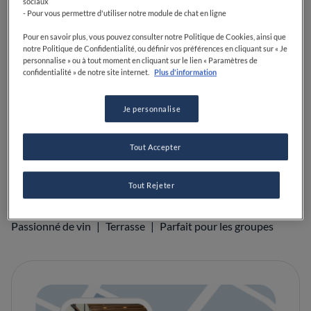
sociaux
- Pour vous permettre d'utiliser notre module de chat en ligne
VOIR SUR LA CARTE
+33 2 51 22 75 33
Pour en savoir plus, vous pouvez consulter notre Politique de Cookies, ainsi que
notre Politique de Confidentialité, ou définir vos préférences en cliquant sur « Je
personnalise » ou à tout moment en cliquant sur le lien « Paramètres de
confidentialité » de notre site internet.
Plus d'information
Food Awards
Guide Michelin
Je personnalise
Guides gastronomiques
AFFICHER PLUS
Tout Accepter
ÉQUIPEMENTS
Parfait pour les enfants
Cocktails
Bec sucré
Tout Rejeter
Passionné de café
Parfait pour le déjeuner
Parfait pour le dîner
Passionné de bières
Passionné de vin
Terrasse
Parfait pour les groupes