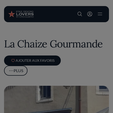
User account m
Aller au contenu principal
La Chaize Gourmande
AJOUTER AUX FAVORIS
PLUS