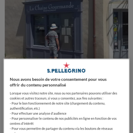
Nous avons besoin de votre consentement pour vous
0
0
0
0
0
offrir du contenu personnalisé
Lorsque vous visitez notre site, nous ou nos partenaires pouvons utiliser des
cookies et autres traceurs, si vous y consentez, aux fins suivantes :
- Pour le bon fonctionnement de notre site (chargement du contenu,
2 Place du marché
85220
La Chaize-Giraud
France
authentification, etc.)
- Pour effectuer une analyse d'audience
- Pour personnaliser le contenu de nos publicités en ligne en fonction de vos
PRIX
centres d'intérêt
- Pour vous permettre de partager du contenu via les boutons de réseaux