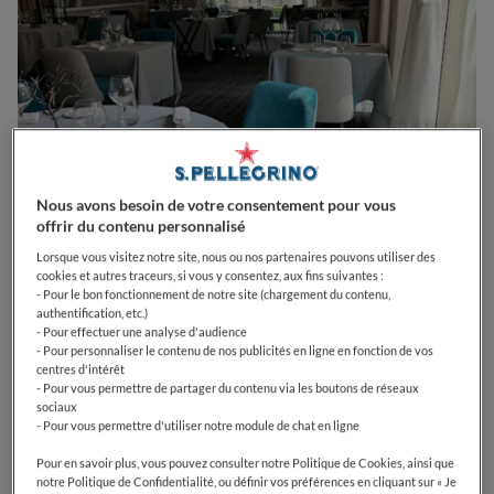
Nous avons besoin de votre consentement pour vous
offrir du contenu personnalisé
Lorsque vous visitez notre site, nous ou nos partenaires pouvons utiliser des
cookies et autres traceurs, si vous y consentez, aux fins suivantes :
- Pour le bon fonctionnement de notre site (chargement du contenu,
0
0
0
0
0
authentification, etc.)
- Pour effectuer une analyse d'audience
- Pour personnaliser le contenu de nos publicités en ligne en fonction de vos
centres d'intérêt
- Pour vous permettre de partager du contenu via les boutons de réseaux
5 Pl. Allard
63130
Royat
France
sociaux
- Pour vous permettre d'utiliser notre module de chat en ligne
CLOSED
Opens
Dimanche,
12:00-13:00
VOIR HORAIRES D'OUVERTURE
Pour en savoir plus, vous pouvez consulter notre Politique de Cookies, ainsi que
notre Politique de Confidentialité, ou définir vos préférences en cliquant sur « Je