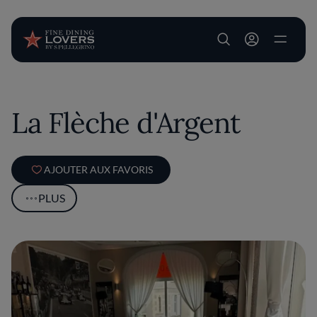
User account m
Aller au contenu principal
La Flèche d'Argent
AJOUTER AUX FAVORIS
PLUS