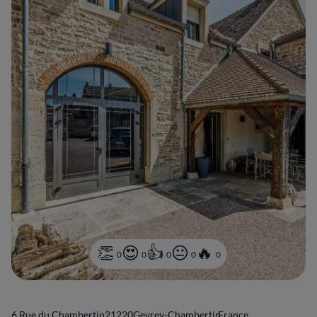
0
0
0
0
0
6 Rue du Chambertin
21220
Gevrey-Chambertin
France