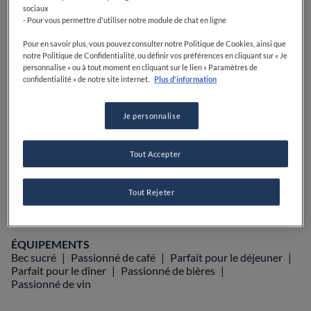
sociaux
PRIX
- Pour vous permettre d'utiliser notre module de chat en ligne
Pour en savoir plus, vous pouvez consulter notre Politique de Cookies, ainsi que
notre Politique de Confidentialité, ou définir vos préférences en cliquant sur « Je
personnalise » ou à tout moment en cliquant sur le lien « Paramètres de
VOIR SUR LA CARTE
+33 1 40 71 69 68
confidentialité » de notre site internet.
Plus d'information
VISIT WEBSITE
Je personnalise
Tout Accepter
Food Awards
Guide Michelin
Guides gastronomiques
AFFICHER PLUS
Tout Rejeter
ÉQUIPEMENTS
Bec sucré
Passionné de café
Parfait pour le déjeuner
Parfait pour le dîner
Passionné de bières
Passionné de vin