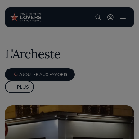
User account m
Aller au contenu principal
L'Archeste
AJOUTER AUX FAVORIS
PLUS