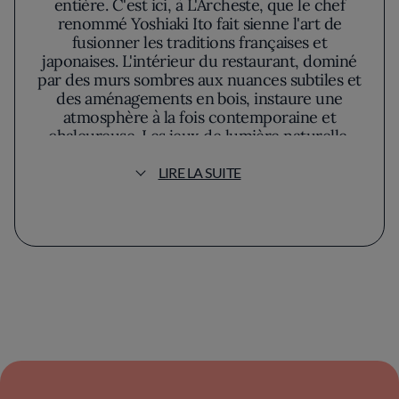
entière. C'est ici, à L'Archeste, que le chef
renommé Yoshiaki Ito fait sienne l'art de
fusionner les traditions françaises et
japonaises. L'intérieur du restaurant, dominé
par des murs sombres aux nuances subtiles et
des aménagements en bois, instaure une
atmosphère à la fois contemporaine et
chaleureuse. Les jeux de lumière naturelle,
filtrés par une large fenêtre, mettent en
valeur l'ambiance sophistiquée du lieu.
LIRE LA SUITE
Yoshiaki Ito n'est pas simplement un chef de
renom, mais un véritable artiste culinaire. Sa
philosophie? Revisiter les classiques français
en mêlant des influences japonaises
innovantes, créant ainsi des plats qui marient
une esthétique ornementale à des saveurs
audacieuses. Chaque assiette est une oeuvre
d'art, combinant textures et arômes de
manière inattendue pour captiver les sens.