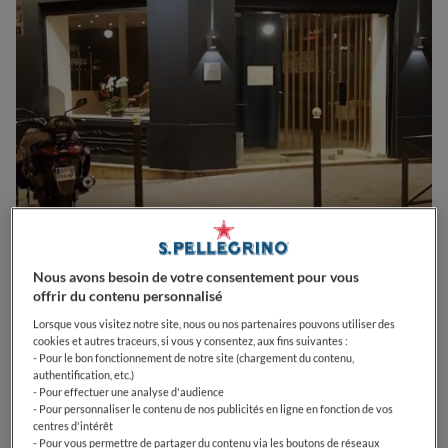
0
0
0
0
0
Nous avons besoin de votre consentement pour vous
offrir du contenu personnalisé
Lorsque vous visitez notre site, nous ou nos partenaires pouvons utiliser des
cookies et autres traceurs, si vous y consentez, aux fins suivantes :
79 Rue de la Tour
75116
Paris
France
- Pour le bon fonctionnement de notre site (chargement du contenu,
authentification, etc.)
- Pour effectuer une analyse d'audience
CLOSED
Opens
Jeudi,
12:30-13:00, 19:30-20:30
- Pour personnaliser le contenu de nos publicités en ligne en fonction de vos
VOIR HORAIRES D'OUVERTURE
centres d'intérêt
- Pour vous permettre de partager du contenu via les boutons de réseaux