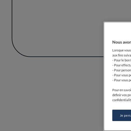
Voyager à travers le menu de Len'K, c'est
de savoir-faire méticuleux et de respect 