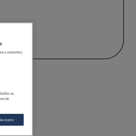
siette raconte une histoire, un témoignage
e de l'assiette en conviant ses hôtes à un