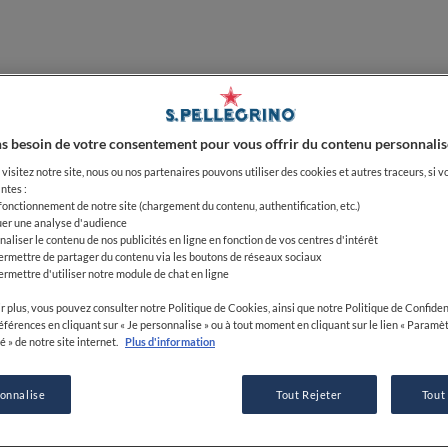
 embarquer pour une aventure culinaire où chaque as
des produits de saison. Cette maison restaure la magi
dialogue gourmand inspiré et délicat.