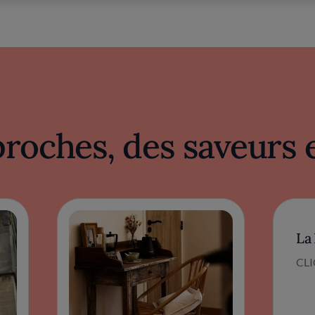
proches, des saveurs 
La
CL