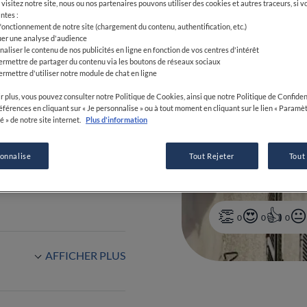
visitez notre site, nous ou nos partenaires pouvons utiliser des cookies et autres traceurs, si v
ntes :
 fonctionnement de notre site (chargement du contenu, authentification, etc.)
uer une analyse d'audience
naliser le contenu de nos publicités en ligne en fonction de vos centres d'intérêt
ermettre de partager du contenu via les boutons de réseaux sociaux
ermettre d'utiliser notre module de chat en ligne
30-20:30
r plus, vous pouvez consulter notre Politique de Cookies, ainsi que notre Politique de Confident
références en cliquant sur « Je personnalise » ou à tout moment en cliquant sur le lien « Paramè
é » de notre site internet.
Plus d'information
sonnalise
Tout Rejeter
Tout
4 75 62 60 64
0
0
0
AFFICHER PLUS