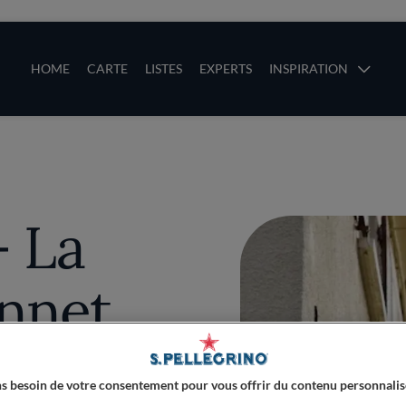
ces
Main navigation
HOME
CARTE
LISTES
EXPERTS
INSPIRATION
Aller au contenu principal
uces
- La
nnet
s besoin de votre consentement pour vous offrir du contenu personnalis
PLUS