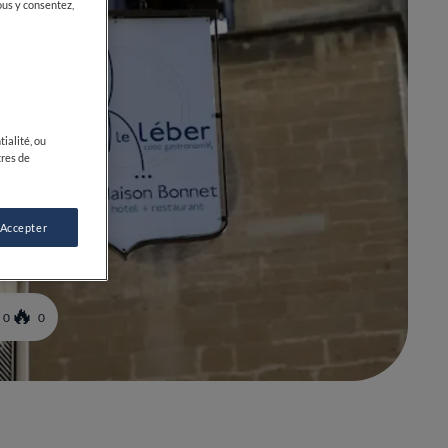
ous y consentez,
ialité, ou
tres de
 Accepter
0
0