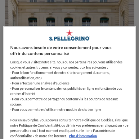
Nous avons besoin de votre consentement pour vous
offrir du contenu personnalisé
Lorsque vous visitez notre site, nous ou nos partenaires pouvons utiliser des
cookies et autres traceurs, si vous y consentez, aux fins suivantes :
- Pour le bon fonctionnement de notre site (chargement du contenu,
authentification, etc.)
- Pour effectuer une analyse d'audience
- Pour personnaliser le contenu de nos publicités en ligne en fonction de vos
centres d'intérêt
0
0
0
0
0
- Pour vous permettre de partager du contenu via les boutons de réseaux
sociaux
- Pour vous permettre d'utiliser notre module de chat en ligne
Pour en savoir plus, vous pouvez consulter notre Politique de Cookies, ainsi que
10 Av. d'Iéna
75116
Paris
France
notre Politique de Confidentialité, ou définir vos préférences en cliquant sur « Je
personnalise » ou à tout moment en cliquant sur le lien « Paramètres de
confidentialité » de notre site internet.
Plus d'information