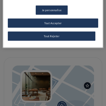
VOIR SUR LA CARTE
+33 1 53 67 19 98
Je personnalise
VISIT WEBSITE
Tout Accepter
Tout Rejeter
ÉQUIPEMENTS
Parfait pour familles avec enfants