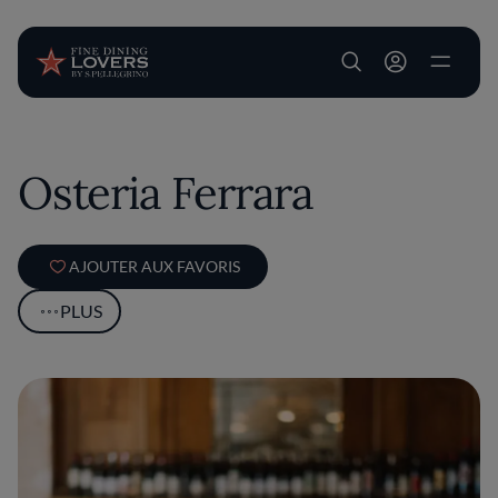
User account m
Aller au contenu principal
Osteria Ferrara
AJOUTER AUX FAVORIS
PLUS