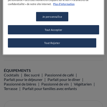
confidentialité » de notre site internet.
Plus d'information
VOIR SUR LA CARTE
+33 1 43 71 67 69
Je personnalise
VISIT WEBSITE
Tout Accepter
Tout Rejeter
Food Awards
Guide Michelin
Guides gastronomiques
ÉQUIPEMENTS
Cocktails
Bec sucré
Passionné de café
Parfait pour le déjeuner
Parfait pour le dîner
Passionné de bières
Passionné de vin
Végétarien
Terrasse
Parfait pour familles avec enfants