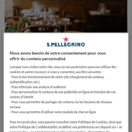
Nous avons besoin de votre consentement pour vous
offrir du contenu personnalisé
Lorsque vous visitez notre site, nous ou nos partenaires pouvons utiliser des
cookies et autres traceurs, si vous y consentez, aux fins suivantes :
- Pour le bon fonctionnement de notre site (chargement du contenu,
0
0
0
0
0
authentification, etc.)
- Pour effectuer une analyse d'audience
- Pour personnaliser le contenu de nos publicités en ligne en fonction de vos
centres d'intérêt
- Pour vous permettre de partager du contenu via les boutons de réseaux
7 Rue du Dahomey
75011
Paris
France
sociaux
- Pour vous permettre d'utiliser notre module de chat en ligne
CLOSED
Opens
Vendredi,
12:15-14:00, 19:30-22:00
Pour en savoir plus, vous pouvez consulter notre Politique de Cookies, ainsi que
VOIR HORAIRES D'OUVERTURE
notre Politique de Confidentialité, ou définir vos préférences en cliquant sur « Je
personnalise » ou à tout moment en cliquant sur le lien « Paramètres de