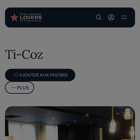
User account m
Aller au contenu principal
Ti-Coz
AJOUTER AUX FAVORIS
PLUS