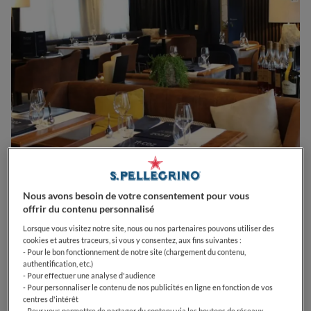
0
0
0
0
0
Nous avons besoin de votre consentement pour vous
offrir du contenu personnalisé
Lorsque vous visitez notre site, nous ou nos partenaires pouvons utiliser des
cookies et autres traceurs, si vous y consentez, aux fins suivantes :
4 Hent Koz
29000
Quimper
France
- Pour le bon fonctionnement de notre site (chargement du contenu,
authentification, etc.)
CLOSED
Opens
Dimanche,
10:00-13:30
- Pour effectuer une analyse d'audience
- Pour personnaliser le contenu de nos publicités en ligne en fonction de vos
VOIR HORAIRES D'OUVERTURE
centres d'intérêt
- Pour vous permettre de partager du contenu via les boutons de réseaux