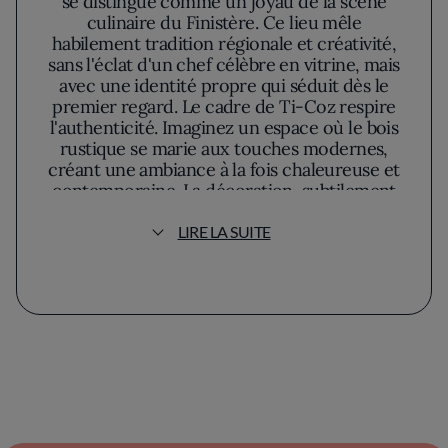
se distingue comme un joyau de la scène
culinaire du Finistère. Ce lieu mêle
habilement tradition régionale et créativité,
sans l'éclat d'un chef célèbre en vitrine, mais
avec une identité propre qui séduit dès le
premier regard. Le cadre de Ti-Coz respire
l'authenticité. Imaginez un espace où le bois
rustique se marie aux touches modernes,
créant une ambiance à la fois chaleureuse et
contemporaine. La décoration, subtilement
exécutée, rappelle le riche patrimoine breton
tout en ouvrant les portes à une expérience
LIRE LA SUITE
culinaire novatrice.
La carte, tout en simplicité, est un hommage
aux saveurs de la mer et de la terre bretonne.
Chaque plat servi raconte une histoire. Ti-
Coz se démarque par une utilisation
ingénieuse d'ingrédients locaux sélectionnés
avec soin – les fruits de mer frais et les
légumes de saison y tiennent la vedette. Ce
festival des sens se décline dans des assiettes