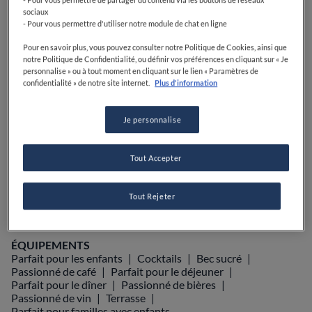
PRIX
sociaux
- Pour vous permettre d'utiliser notre module de chat en ligne
Pour en savoir plus, vous pouvez consulter notre Politique de Cookies, ainsi que
notre Politique de Confidentialité, ou définir vos préférences en cliquant sur « Je
personnalise » ou à tout moment en cliquant sur le lien « Paramètres de
VOIR SUR LA CARTE
+33 2 98 94 50 02
confidentialité » de notre site internet.
Plus d'information
VISIT WEBSITE
Je personnalise
Tout Accepter
Food Awards
Guide Michelin
Guides gastronomiques
AFFICHER PLUS
Tout Rejeter
ÉQUIPEMENTS
Parfait pour les enfants
Cocktails
Bec sucré
Passionné de café
Parfait pour le déjeuner
Parfait pour le dîner
Passionné de bières
Passionné de vin
Terrasse
Parfait pour familles avec enfants