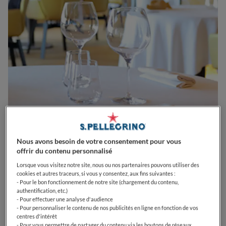
0
0
0
0
0
Nous avons besoin de votre consentement pour vous
offrir du contenu personnalisé
Lorsque vous visitez notre site, nous ou nos partenaires pouvons utiliser des
cookies et autres traceurs, si vous y consentez, aux fins suivantes :
2 Quai du Port
13002
Marseille
France
- Pour le bon fonctionnement de notre site (chargement du contenu,
authentification, etc.)
- Pour effectuer une analyse d'audience
OPEN
VOIR HORAIRES D'OUVERTURE
- Pour personnaliser le contenu de nos publicités en ligne en fonction de vos
centres d'intérêt
PRIX
- Pour vous permettre de partager du contenu via les boutons de réseaux