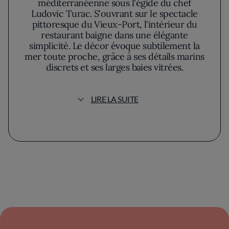
méditerranéenne sous l'égide du chef
Ludovic Turac. S'ouvrant sur le spectacle
pittoresque du Vieux-Port, l'intérieur du
restaurant baigne dans une élégante
simplicité. Le décor évoque subtilement la
mer toute proche, grâce à ses détails marins
discrets et ses larges baies vitrées.
Sous la direction de Ludovic Turac, la cuisine
LIRE LA SUITE
de ce lieu étoilé se distingue par une fusion
délicate entre tradition provençale et
touches contemporaines. Fort de son
expérience dans les plus prestigieux
établissements, le chef privilégie la
saisonnalité et l'origine locale des ingrédients.
Chaque plat est finement exécuté et conçu
pour transporter le gourmand dans un
voyage au cœur du terroir régional. Par
exemple, un filet de poisson savamment rôti
côtoie des légumes sublimés par des herbes
typiques de Provence.