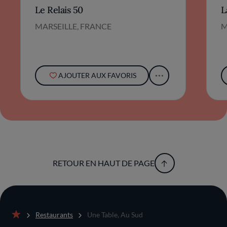
Le Relais 50
L
MARSEILLE, FRANCE
M
AJOUTER AUX FAVORIS
RETOUR EN HAUT DE PAGE
Restaurants
Une Table, Au Sud
Accueil