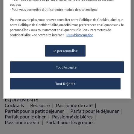
sociaux
- Pour vous permettre d'utiliser notre module de chat en ligne
Pour en savoir plus, vous pouvez consulter notre Politique de Cookies, ainsi que
notre Politique de Confidentialité, ou définir vos préférences en cliquant sur « Je
VOIR SUR LA CARTE
+33 4 91 90 63 53
personnalise » ou à tout moment en cliquant sur le lien « Paramètres de
confidentialité » de notre site internet.
Plus d'information
VISIT WEBSITE
Je personnalise
Tout Accepter
Food Awards
Guide Michelin
Guides gastronomiques
AFFICHER PLUS
Tout Rejeter
ÉQUIPEMENTS
Cocktails
Bec sucré
Passionné de café
Parfait pour le petit déjeuner
Parfait pour le déjeuner
Parfait pour le dîner
Passionné de bières
Passionné de vin
Parfait pour les groupes