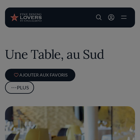
User account m
Aller au contenu principal
Une Table, au Sud
AJOUTER AUX FAVORIS
PLUS