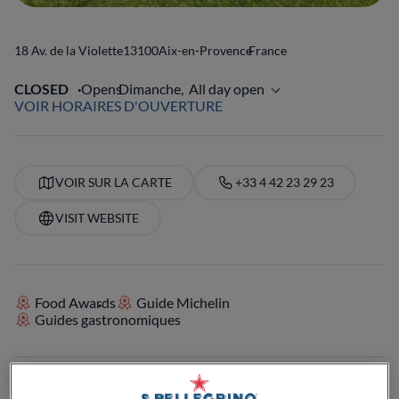
18 Av. de la Violette
13100
Aix-en-Provence
France
CLOSED
Opens
Dimanche,
All day open
VOIR HORAIRES D'OUVERTURE
VOIR SUR LA CARTE
+33 4 42 23 29 23
VISIT WEBSITE
Food Awards
Guide Michelin
Guides gastronomiques
ÉQUIPEMENTS