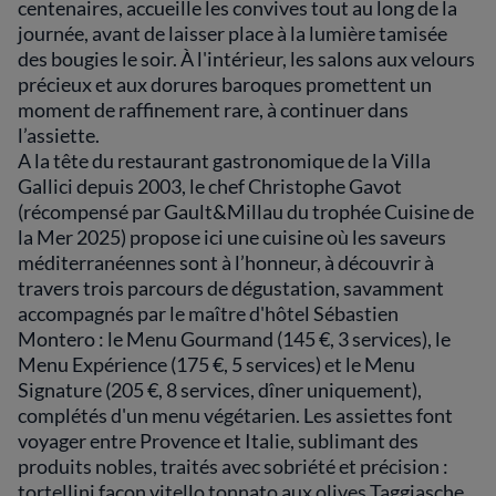
centenaires, accueille les convives tout au long de la
journée, avant de laisser place à la lumière tamisée
des bougies le soir. À l'intérieur, les salons aux velours
précieux et aux dorures baroques promettent un
moment de raffinement rare, à continuer dans
l’assiette.
A la tête du restaurant gastronomique de la Villa
Gallici depuis 2003, le chef Christophe Gavot
(récompensé par Gault&Millau du trophée Cuisine de
la Mer 2025) propose ici une cuisine où les saveurs
méditerranéennes sont à l’honneur, à découvrir à
travers trois parcours de dégustation, savamment
accompagnés par le maître d'hôtel Sébastien
Montero : le Menu Gourmand (145 €, 3 services), le
Menu Expérience (175 €, 5 services) et le Menu
Signature (205 €, 8 services, dîner uniquement),
complétés d'un menu végétarien. Les assiettes font
voyager entre Provence et Italie, sublimant des
produits nobles, traités avec sobriété et précision :
tortellini façon vitello tonnato aux olives Taggiasche,