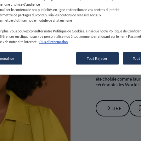
uer une analyse d'audience
naliser le contenu de nos publicités en ligne en fonction de vos centres d'intérêt
ermettre de partager du contenu via les boutons de réseaux sociaux
ermettre d'utiliser notre module de chat en ligne
r plus, vous pouvez consulter notre Politique de Cookies, ainsi que notre Politique de Confident
références en cliquant sur « Je personnalise » ou à tout moment en cliquant sur le lien « Paramè
Wawira Nji
é » de notre site internet.
Plus d'information
Best Icon 
sonnalise
Tout Rejeter
Tout
La nutritionniste kenya
fondatrice de Food for
été choisie comme laur
cérémonie des World's 5
LIRE