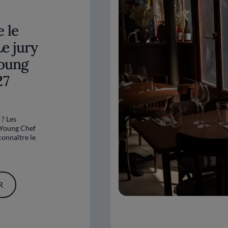
 le
Le jury
Young
27
 ? Les
 Young Chef
onnaître le
R