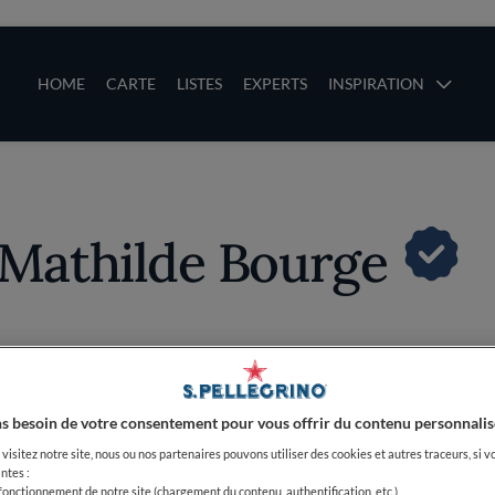
ces
Main navigation
HOME
CARTE
LISTES
EXPERTS
INSPIRATION
Aller au contenu principal
uces
t Mathilde Bourge
Dernières actualités
s besoin de votre consentement pour vous offrir du contenu personnalis
visitez notre site, nous ou nos partenaires pouvons utiliser des cookies et autres traceurs, si v
ntes :
 fonctionnement de notre site (chargement du contenu, authentification, etc.)