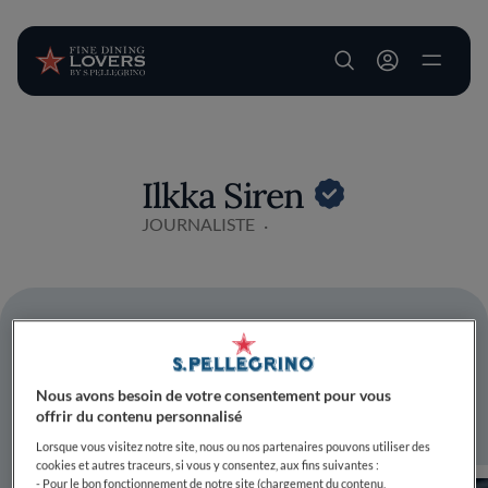
User account m
Aller au contenu principal
Ilkka Siren
JOURNALISTE
Encore plus à découvrir
Nous avons besoin de votre consentement pour vous
offrir du contenu personnalisé
Lorsque vous visitez notre site, nous ou nos partenaires pouvons utiliser des
cookies et autres traceurs, si vous y consentez, aux fins suivantes :
- Pour le bon fonctionnement de notre site (chargement du contenu,