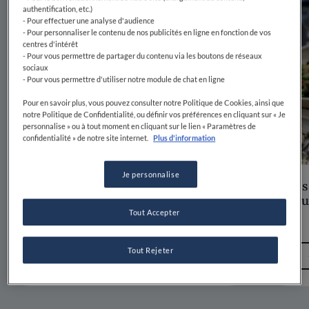
authentification, etc.)
- Pour effectuer une analyse d'audience
- Pour personnaliser le contenu de nos publicités en ligne en fonction de vos
centres d'intérêt
- Pour vous permettre de partager du contenu via les boutons de réseaux
sociaux
- Pour vous permettre d'utiliser notre module de chat en ligne
Pour en savoir plus, vous pouvez consulter notre Politique de Cookies, ainsi que
notre Politique de Confidentialité, ou définir vos préférences en cliquant sur « Je
personnalise » ou à tout moment en cliquant sur le lien « Paramètres de
confidentialité » de notre site internet.
Plus d'information
Je personnalise
Coupe du Monde à la télé : 11
Les
recettes du monde pour un watch
gou
party de vrais supporters
Tout Accepter
Tout Rejeter
LIRE
SAUVEGARDER