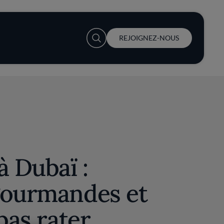
User account menu
REJOIGNEZ-NOUS
à Dubaï :
gourmandes et
pas rater