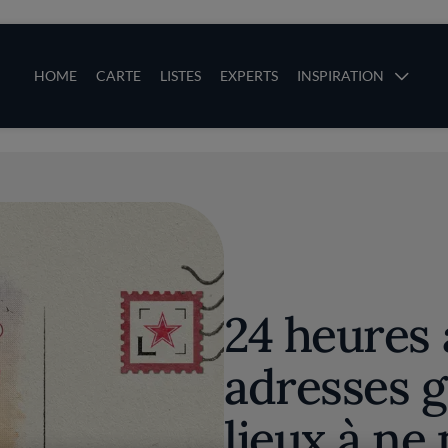
ces
Main navigation
HOME
CARTE
LISTES
EXPERTS
INSPIRATION
Aller au contenu principal
uces
24 heures 
adresses 
lieux à ne 