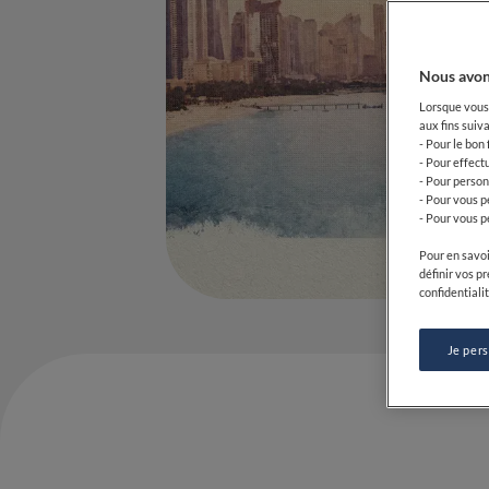
Nous avon
Lorsque vous 
aux fins suiva
- Pour le bon
- Pour effect
- Pour person
- Pour vous p
- Pour vous p
Pour en savoi
définir vos p
confidentialit
Je per