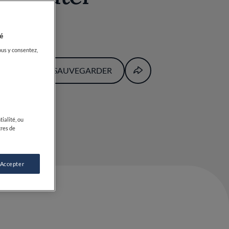
é
ous y consentez,
SAUVEGARDER
ialité, ou
tres de
 Accepter