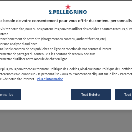
25 JUN 2023
s besoin de votre consentement pour vous offrir du contenu personnalis
visitez notre site, nous ou nos partenaires pouvons utiliser des cookies et autres traceurs, si v
ntes :
PAR
ELIDE ACHILLE
 fonctionnement de notre site (chargement du contenu, authentification, etc.)
uer une analyse d'audience
JOURNALISTE
naliser le contenu de nos publicités en ligne en fonction de vos centres d'intérêt
ermettre de partager du contenu via les boutons de réseaux sociaux
ermettre d'utiliser notre module de chat en ligne
r plus, vous pouvez consulter notre Politique de Cookies, ainsi que notre Politique de Confident
références en cliquant sur « Je personnalise » ou à tout moment en cliquant sur le lien « Paramè
é » de notre site internet.
Plus d'information
sonnalise
Tout Rejeter
Tout