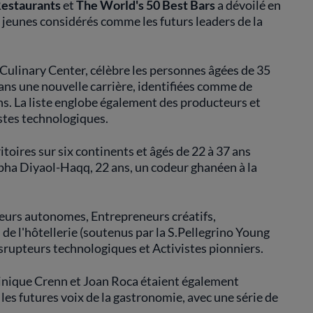
Restaurants
et
The World's 50 Best Bars
a dévoilé en
e jeunes considérés comme les futurs leaders de la
e Culinary Center, célèbre les personnes âgées de 35
 dans une nouvelle carrière, identifiées comme de
ns. La liste englobe également des producteurs et
istes technologiques.
itoires sur six continents et âgés de 22 à 37 ans
tapha Diyaol-Haqq, 22 ans, un codeur ghanéen à la
ateurs autonomes, Entrepreneurs créatifs,
de l'hôtellerie (soutenus par la S.Pellegrino Young
srupteurs technologiques et Activistes pionniers.
nique Crenn et Joan Roca étaient également
les futures voix de la gastronomie, avec une série de