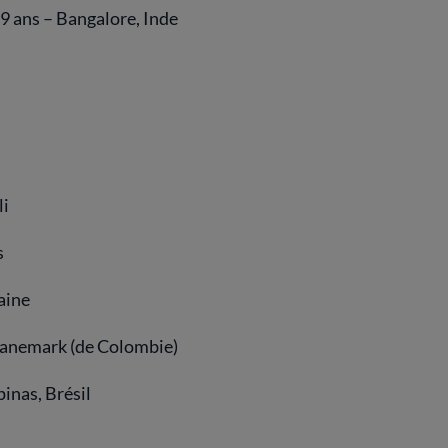
29 ans – Bangalore, Inde
li
s
aine
Danemark (de Colombie)
inas, Brésil