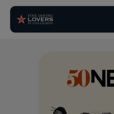
News et tendan
Recettes
Conseils et ast
Séries