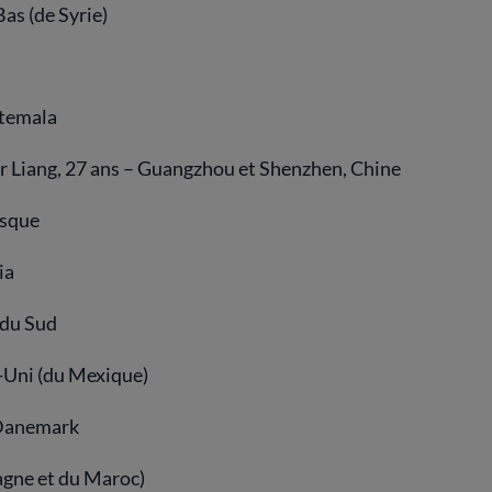
as (de Syrie)
atemala
ger Liang, 27 ans – Guangzhou et Shenzhen, Chine
asque
ia
 du Sud
-Uni (du Mexique)
 Danemark
pagne et du Maroc)