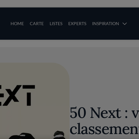
ces
Main navigation
HOME
CARTE
LISTES
EXPERTS
INSPIRATION
Aller au contenu principal
uces
50 Next : v
classemen