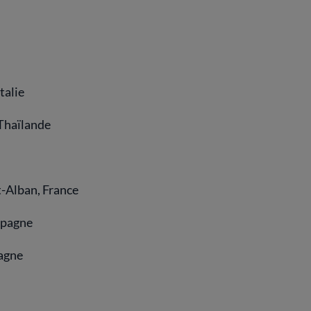
talie
Thaïlande
t-Alban, France
Espagne
magne