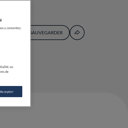
é
ous y consentez,
SAUVEGARDER
ialité, ou
tres de
 Accepter