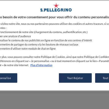
24 JUN 2022
s besoin de votre consentement pour vous offrir du contenu personnalis
PAR
FINE DINING LOVERS
visitez notre site, nous ou nos partenaires pouvons utiliser des cookies et autres traceurs, si v
ntes :
RÉDACTION
 fonctionnement de notre site (chargement du contenu, authentification, etc.)
uer une analyse d'audience
naliser le contenu de nos publicités en ligne en fonction de vos centres d'intérêt
ermettre de partager du contenu via les boutons de réseaux sociaux
ermettre d'utiliser notre module de chat en ligne
r plus, vous pouvez consulter notre Politique de Cookies, ainsi que notre Politique de Confident
références en cliquant sur « Je personnalise » ou à tout moment en cliquant sur le lien « Paramè
é » de notre site internet.
Plus d'information
sonnalise
Tout Rejeter
Tout