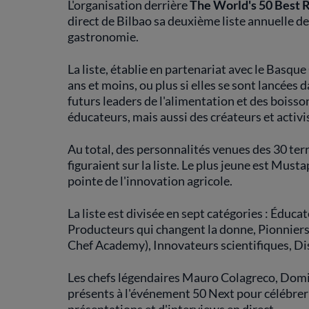
L'organisation derrière
The World's 50 Best 
direct de Bilbao sa deuxième liste annuelle d
gastronomie.
La liste, établie en partenariat avec le Basqu
ans et moins, ou plus si elles se sont lancées
futurs leaders de l'alimentation et des boisso
éducateurs, mais aussi des créateurs et activ
Au total, des personnalités venues des 30 terr
figuraient sur la liste. Le plus jeune est Mus
pointe de l'innovation agricole.
La liste est divisée en sept catégories : Éduc
Producteurs qui changent la donne, Pionniers 
Chef Academy), Innovateurs scientifiques, Di
Les chefs légendaires Mauro Colagreco, Domi
présents à l'événement 50 Next pour célébrer 