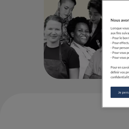
Nous avon
Lorsque vous 
aux fins suiva
- Pour le bon
- Pour effect
- Pour person
- Pour vous p
- Pour vous p
Pour en savoi
définir vos p
confidentialit
Je per