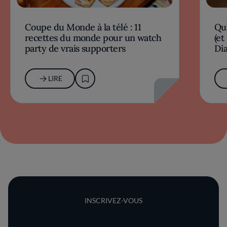
Coupe du Monde à la télé : 11
Qu’
recettes du monde pour un watch
(et
party de vrais supporters
Dia
LIRE
INSCRIVEZ-VOUS