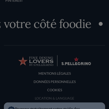
PINTEREST
otre côté foodie
Terms and Conditions
MENTIONS LÉGALES
DONNÉES PERSONNELLES
COOKIES
LOCATION & LANGUAGE
Recevez gratuitement votre guide des
France