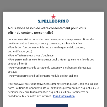
Nous avons besoin de votre consentement pour vous
offrir du contenu personnalisé
Lorsque vous visitez notre site, nous ou nos partenaires pouvons utiliser des
cookies et autres traceurs, si vous y consentez, aux fins suivantes :
- Pour le bon fonctionnement de notre site (chargement du contenu,
Le wagyu de haute qualité est recherché dans le
authentification, etc.)
monde entier pour son riche goût marbré et beurré. Il
- Pour effectuer une analyse d'audience
- Pour personnaliser le contenu de nos publicités en ligne en fonction de vos
peut se vendre jusqu'à 200 € la livre, et une vache
centres d'intérêt
wagyu peut valoir jusqu'à 30 000 €. Mais
pourquoi le
- Pour vous permettre de partager du contenu via les boutons de réseaux
wagyu est-il si cher ?
sociaux
- Pour vous permettre d'utiliser notre module de chat en ligne
C'est quoi la viande de waygu
Pour en savoir plus, vous pouvez consulter notre Politique de Cookies, ainsi que
notre Politique de Confidentialité, ou définir vos préférences en cliquant sur « Je
?
personnalise » ou à tout moment en cliquant sur le lien « Paramètres de
confidentialité » de notre site internet.
Plus d'information