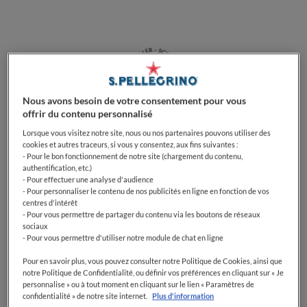
Nous avons besoin de votre consentement pour vous
offrir du contenu personnalisé
Lorsque vous visitez notre site, nous ou nos partenaires pouvons utiliser des
Le brocoli est une variété de Brassica oleracea, la
cookies et autres traceurs, si vous y consentez, aux fins suivantes :
grande famille de plantes à laquelle appartiennent les
- Pour le bon fonctionnement de notre site (chargement du contenu,
authentification, etc.)
différentes variétés de choux. Il s’agit d’un légume
- Pour effectuer une analyse d'audience
vert peu calorique mais très riche en nutriments
- Pour personnaliser le contenu de nos publicités en ligne en fonction de vos
(minéraux, fibres, antioxydants et vitamines), raison
centres d'intérêt
- Pour vous permettre de partager du contenu via les boutons de réseaux
pour laquelle il peut être considéré un véritable
sociaux
aliment santé et un allié de notre bienêtre.
- Pour vous permettre d'utiliser notre module de chat en ligne
Pour en savoir plus, vous pouvez consulter notre Politique de Cookies, ainsi que
Le grand avantage de ce légume est qu’il est versatile
notre Politique de Confidentialité, ou définir vos préférences en cliquant sur « Je
en cuisine et se marie facilement avec viande, poisson
personnalise » ou à tout moment en cliquant sur le lien « Paramètres de
confidentialité » de notre site internet.
Plus d'information
et autres légumes pour préparer des délicieuses