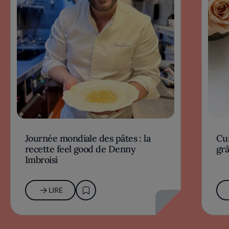
Journée mondiale des pâtes : la
Cu
recette feel good de Denny
grâ
Imbroisi
LIRE