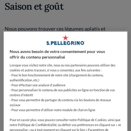
Saison et goût
Nous pouvons trouver ces légumes aplatis et
gourmands sur les étals des marchés de juin à
septembre, pendant leur pleine saison. Le reste de
l’année, si vous le souhaitez, vous pouvez opter pour
Nous avons besoin de votre consentement pour vous
des haricots plats coupés en tronçons et congelés.
offrir du contenu personnalisé
Charnus et croquants, les haricots plats on un goût
Lorsque vous visitez notre site, nous ou nos partenaires pouvons utiliser des
végétal et frais, qui rappelle celui des haricots vers.
cookies et autres traceurs, si vous y consentez, aux fins suivantes :
- Pour le bon fonctionnement de notre site (chargement du contenu,
authentification, etc.)
Types et variétés
- Pour effectuer une analyse d'audience
- Pour personnaliser le contenu de nos publicités en ligne en fonction de vos
centres d'intérêt
- Pour vous permettre de partager du contenu via les boutons de réseaux
sociaux
Il existe deux variétés de haricots plats, au nom
- Pour vous permettre d'utiliser notre module de chat en ligne
botanique et aux caractéristiques légèrement
différents.
Pour en savoir plus, vous pouvez consulter notre Politique de Cookies, ainsi que
notre Politique de Confidentialité, ou définir vos préférences en cliquant sur « Je
personnalise » ou à tout moment en cliquant sur le lien « Paramètres de