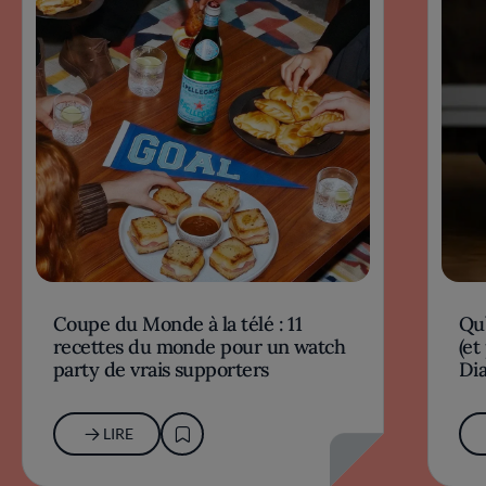
Coupe du Monde à la télé : 11
Qu’
recettes du monde pour un watch
(et
party de vrais supporters
Dia
LIRE