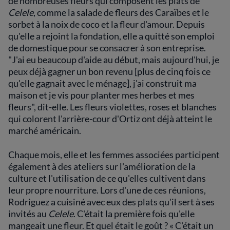
de nombreuses fleurs qui composent les plats de
Celele
, comme la salade de fleurs des Caraïbes et le
sorbet à la noix de coco et la fleur d'amour. Depuis
qu'elle a rejoint la fondation, elle a quitté son emploi
de domestique pour se consacrer à son entreprise.
"J'ai eu beaucoup d'aide au début, mais aujourd'hui, je
peux déjà gagner un bon revenu [plus de cinq fois ce
qu'elle gagnait avec le ménage], j'ai construit ma
maison et je vis pour planter mes herbes et mes
fleurs", dit-elle. Les fleurs violettes, roses et blanches
qui colorent l'arrière-cour d'Ortiz ont déjà atteint le
marché américain.
Chaque mois, elle et les femmes associées participent
également à des ateliers sur l'amélioration de la
culture et l'utilisation de ce qu'elles cultivent dans
leur propre nourriture. Lors d'une de ces réunions,
Rodriguez a cuisiné avec eux des plats qu'il sert à ses
invités au
Celele
. C'était la première fois qu'elle
mangeait une fleur. Et quel était le goût ? « C'était un