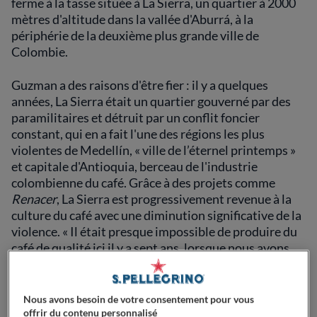
ferme à la tasse située à La Sierra, un quartier à 2000
mètres d'altitude dans la vallée d'Aburrá, à la
périphérie de la deuxième plus grande ville de
Colombie.
Guzman a des raisons d'être fier : il y a quelques
années, La Sierra était un quartier gouverné par des
paramilitaires et détruit par un conflit foncier
constant, qui en a fait l'une des régions les plus
violentes de Medellín, « ville de l’éternel printemps »
et capitale d'Antioquia, berceau de l'industrie
colombienne du café. Grâce à des projets comme
Renacer
, La Sierra est progressivement revenue à la
culture du café avec une diminution significative de la
violence. « Il était presque impossible de produire du
café de qualité ici il y a sept ans, lorsque nous avons
lancé le projet », explique
Juan Molina
, l'un des
fondateurs. « C'était une zone occupée par des
groupes paramilitaires. Aujourd'hui, plus de 45
Nous avons besoin de votre consentement pour vous
familles se consacrent au café, dont une quinzaine
offrir du contenu personnalisé