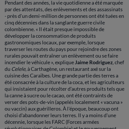
Pendant des années, la vie quotidienne a été marquée
par des attentats, des enlèvements et des assassinats
- près d'un demi-million de personnes ont été tuées en
cinq décennies dans la sanglante guerre civile
colombienne. « Il était presque impossible de
développer la consommation de produits
gastronomiques locaux, par exemple, lorsque
traverser les routes du pays pour rejoindre des zones
rurales pouvait entraîner un enlèvement ou se faire
incendier le véhicule », explique
Jaime Rodriguez
, chef
du
Celele
, à Carthagène, un restaurant axé sur la
cuisine des Caraïbes. Une grande partie des terres a
été consacrée à la culture de la coca, et les agriculteurs
qui insistaient pour récolter d'autres produits tels que
la canne à sucre ou le cacao, ont été contraints de
verser des pots-de-vin (appelés localement « vacuna »
ou vaccin) aux guérilleros. À l'époque, beaucoup ont
choisi d'abandonner leurs terres. Il y a moins d'une
décennie, lorsque les FARC (Forces armées
révolutionnaires de Colombie) et le gouvernement