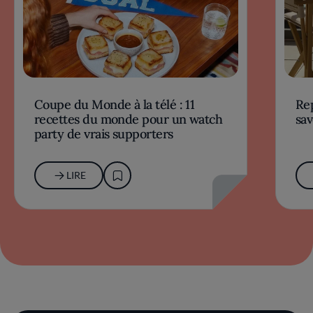
Coupe du Monde à la télé : 11
Rep
recettes du monde pour un watch
sav
party de vrais supporters
LIRE