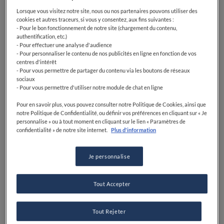
sont associées à
Renacer
, et nous exportons déjà le
Lorsque vous visitez notre site, nous ou nos partenaires pouvons utiliser des
café que nous produisons dans de nombreuses
cookies et autres traceurs, si vous y consentez, aux fins suivantes :
- Pour le bon fonctionnement de notre site (chargement du contenu,
régions du monde », dit-il.
authentification, etc.)
- Pour effectuer une analyse d'audience
En plus de créer un café (appelé
Rituales
) dans le
- Pour personnaliser le contenu de nos publicités en ligne en fonction de vos
centres d'intérêt
centre de Medellín servant les cafés du projet
- Pour vous permettre de partager du contenu via les boutons de réseaux
(certaines variétés anciennes, qui proviennent
sociaux
- Pour vous permettre d'utiliser notre module de chat en ligne
d'arbres de 25 ans abandonnés pendant les conflits),
Molina fournit également des grains aux restaurants
Pour en savoir plus, vous pouvez consulter notre Politique de Cookies, ainsi que
de la ville. "C'est une étape importante car ils sont une
notre Politique de Confidentialité, ou définir vos préférences en cliquant sur « Je
personnalise » ou à tout moment en cliquant sur le lien « Paramètres de
carte de visite pour que les gens du pays et de
confidentialité » de notre site internet.
Plus d'information
l'étranger connaissent la qualité de notre café et le
travail que nous faisons pour sauver les plantations",
Je personnalise
dit-il.
Tout Accepter
Tout Rejeter