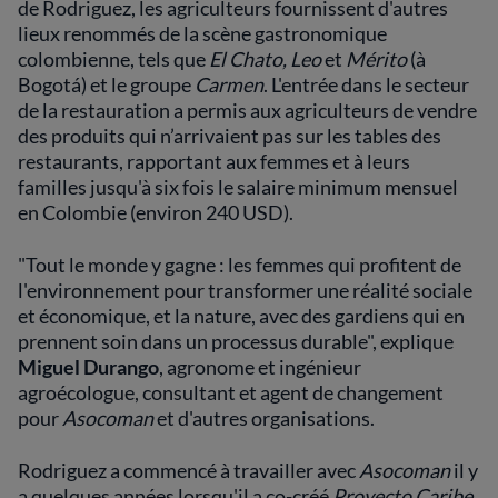
de Rodriguez, les agriculteurs fournissent d'autres
lieux renommés de la scène gastronomique
colombienne, tels que
El Chato, Leo
et
Mérito
(à
Bogotá) et le groupe
Carmen
. L'entrée dans le secteur
de la restauration a permis aux agriculteurs de vendre
des produits qui n’arrivaient pas sur les tables des
restaurants, rapportant aux femmes et à leurs
familles jusqu'à six fois le salaire minimum mensuel
en Colombie (environ 240 USD).
"Tout le monde y gagne : les femmes qui profitent de
l'environnement pour transformer une réalité sociale
et économique, et la nature, avec des gardiens qui en
prennent soin dans un processus durable", explique
Miguel Durango
, agronome et ingénieur
agroécologue, consultant et agent de changement
pour
Asocoman
et d'autres organisations.
Rodriguez a commencé à travailler avec
Asocoman
il y
a quelques années lorsqu'il a co-créé
Proyecto Caribe