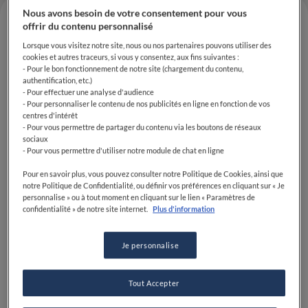
Nous avons besoin de votre consentement pour vous
offrir du contenu personnalisé
Lorsque vous visitez notre site, nous ou nos partenaires pouvons utiliser des
cookies et autres traceurs, si vous y consentez, aux fins suivantes :
- Pour le bon fonctionnement de notre site (chargement du contenu,
authentification, etc.)
- Pour effectuer une analyse d'audience
- Pour personnaliser le contenu de nos publicités en ligne en fonction de vos
centres d'intérêt
- Pour vous permettre de partager du contenu via les boutons de réseaux
sociaux
- Pour vous permettre d'utiliser notre module de chat en ligne
Le Bristol Paris, emblématique palace de la rue du
Faubourg-Saint-Honoré, continue de faire rayonner
Pour en savoir plus, vous pouvez consulter notre Politique de Cookies, ainsi que
son patrimoine gastronomique avec l'arrivée d'un
notre Politique de Confidentialité, ou définir vos préférences en cliquant sur « Je
personnalise » ou à tout moment en cliquant sur le lien « Paramètres de
talent de renom. Le 28 février dernier, l'hôtel a
confidentialité » de notre site internet.
Plus d'information
annoncé la nomination de Maxence Barbot au poste
de chef pâtissier. Il prendra officiellement ses
Je personnalise
fonctions le 5 mai, succédant ainsi à Yu Tanaka.
Une nouvelle ère pour la
Tout Accepter