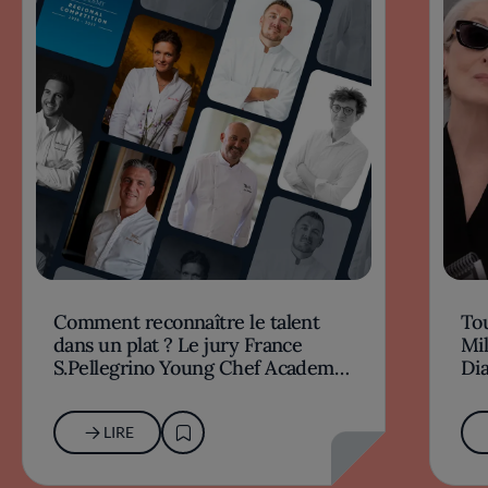
Comment reconnaître le talent
Tou
dans un plat ? Le jury France
Mil
S.Pellegrino Young Chef Academy
Dia
2026-27 répond
LIRE