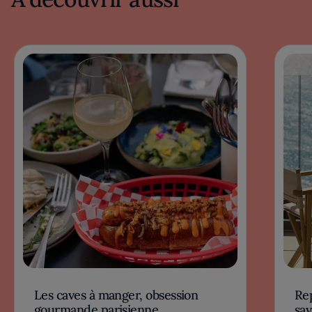
Les caves à manger, obsession
Rep
gourmande parisienne
sav