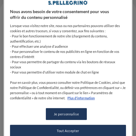
Nous avons besoin de votre consentement pour vous
offrir du contenu personnalisé
Lorsque vous visitez notre site, nous ou nos partenaires pouvons utiliser des
cookies et autres traceurs, si vous y consentez, aux fins suivantes :
- Pour le bon fonctionnement de notre site (chargement du contenu,
authentification, etc.)
- Pour effectuer une analyse d'audience
- Pour personnaliser le contenu de nos publicités en ligne en fonction de vos
centres d'intérêt
- Pour vous permettre de partager du contenu via les boutons de réseaux
sociaux
Mathis Devaux
est tombé dans la marmite quand il
- Pour vous permettre d'utiliser notre module de chat en ligne
était petit ! Fils de restaurateur, fils et petit-fils de
Pour en savoir plus, vous pouvez consulter notre Politique de Cookies, ainsi que
cuisinières mais aussi neveu de cuisinier, le jeune
notre Politique de Confidentialité, ou définir vos préférences en cliquant sur « Je
homme a baigné dans l'univers de la gastronomie
personnalise » ou à tout moment en cliquant sur le lien « Paramètres de
confidentialité » de notre site internet.
Plus d'information
durant toute son enfance. C'est donc logiquement
qu'il ouvre à tout juste 25 ans, son premier restaurant
à Rion-des-Landes :
Maison Devaux
. Cet écrin, situé à
Je personnalise
1h20 de Bordeaux et 30 minutes de Dax, sera un lieu
"hautement chaleureux et convivial".
Tout Accepter