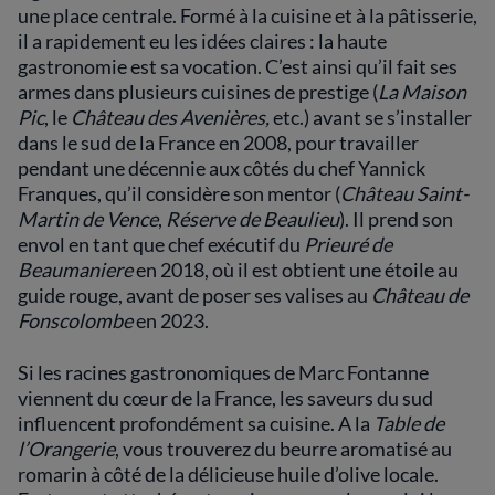
une place centrale. Formé à la cuisine et à la pâtisserie,
il a rapidement eu les idées claires : la haute
gastronomie est sa vocation. C’est ainsi qu’il fait ses
armes dans plusieurs cuisines de prestige (
La Maison
Pic
, le
Château des Avenières,
etc.) avant se s’installer
dans le sud de la France en 2008, pour travailler
pendant une décennie aux côtés du chef Yannick
Franques, qu’il considère son mentor (
Château Saint-
Martin de Vence
,
Réserve de Beaulieu
). Il prend son
envol en tant que chef exécutif du
Prieuré de
Beaumaniere
en 2018, où il est obtient une étoile au
guide rouge, avant de poser ses valises au
Château de
Fonscolombe
en 2023.
Si les racines gastronomiques de Marc Fontanne
viennent du cœur de la France, les saveurs du sud
influencent profondément sa cuisine. A la
Table de
l’Orangerie
, vous trouverez du beurre aromatisé au
romarin à côté de la délicieuse huile d’olive locale.