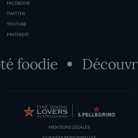
FACEBOOK
TWITTER
YOUTUBE
PINTEREST
 foodie
Découvrez 
Terms and Conditions
MENTIONS LÉGALES
DONNÉES PERSONNELLES