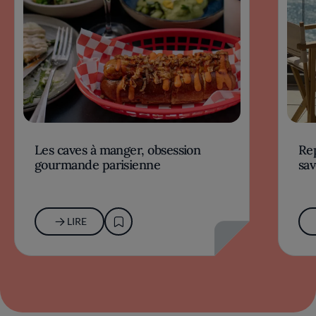
Les caves à manger, obsession
Rep
gourmande parisienne
sav
LIRE