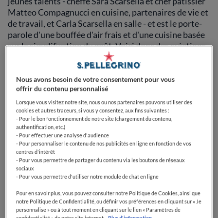
jeunes talents - cheffe Sara Scarsella et chef pâtissier
Matteo Compagnucci en cuisine, partenaires de vie et
de travail, et Carla Scarsella en salle - et est le porte-
parole d'une bouffée d'air frais et d'une cuisine basée
sur la simplification du goût. Voici donc des créations
faites avec peu d'ingrédients, conçues dans le but de
rehausser la saveur de chaque élément individuel, qui
ressort clairement et nettement en bouche. Ainsi, des
Nous avons besoin de votre consentement pour vous
offrir du contenu personnalisé
techniques telles que les fermentations, les
marinades et la maturation des poissons sont mises
Lorsque vous visitez notre site, nous ou nos partenaires pouvons utiliser des
cookies et autres traceurs, si vous y consentez, aux fins suivantes :
au service du goût, dans le but de valoriser les
- Pour le bon fonctionnement de notre site (chargement du contenu,
produits locaux et de minimiser les déchets. La
authentification, etc.)
présence de légumes est très importante, dont
- Pour effectuer une analyse d'audience
- Pour personnaliser le contenu de nos publicités en ligne en fonction de vos
beaucoup proviennent de leur propre potager dont les
centres d'intérêt
deux chefs s'occupent personnellement, maintenant
- Pour vous permettre de partager du contenu via les boutons de réseaux
aidés par un collaborateur. "Le jardin est situé à
sociaux
- Pour vous permettre d'utiliser notre module de chat en ligne
Albano Laziale, à 5 minutes du restaurant", explique
Sara.
Pour en savoir plus, vous pouvez consulter notre Politique de Cookies, ainsi que
notre Politique de Confidentialité, ou définir vos préférences en cliquant sur « Je
personnalise » ou à tout moment en cliquant sur le lien « Paramètres de
Les jeunes chefs de Sintesi ont été les protagonistes