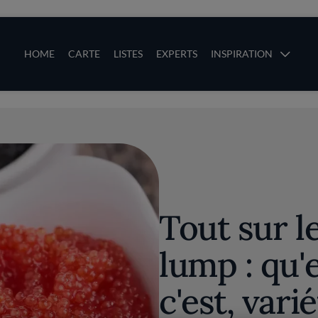
ces
Main navigation
HOME
CARTE
LISTES
EXPERTS
INSPIRATION
Aller au contenu principal
uces
Tout sur l
lump : qu'
c'est, vari