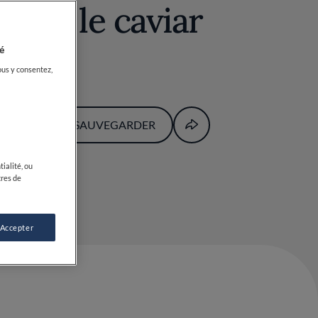
 avec le caviar
é
ous y consentez,
SAUVEGARDER
ialité, ou
tres de
 Accepter