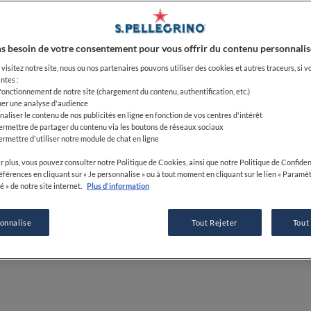
différence
s besoin de votre consentement pour vous offrir du contenu personnalis
07 APR 2022
visitez notre site, nous ou nos partenaires pouvons utiliser des cookies et autres traceurs, si v
ntes :
 fonctionnement de notre site (chargement du contenu, authentification, etc.)
uer une analyse d'audience
PAR
FINE DINING LOVERS
naliser le contenu de nos publicités en ligne en fonction de vos centres d'intérêt
RÉDACTION
ermettre de partager du contenu via les boutons de réseaux sociaux
ermettre d'utiliser notre module de chat en ligne
r plus, vous pouvez consulter notre Politique de Cookies, ainsi que notre Politique de Confident
références en cliquant sur « Je personnalise » ou à tout moment en cliquant sur le lien « Paramè
é » de notre site internet.
Plus d'information
sonnalise
Tout Rejeter
Tout