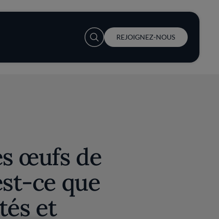
User account menu
REJOIGNEZ-NOUS
es œufs de
est-ce que
étés et