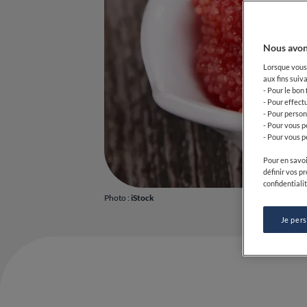
Nous avon
Lorsque vous 
aux fins suiva
- Pour le bon
- Pour effect
- Pour person
- Pour vous p
- Pour vous p
Pour en savoi
définir vos p
confidentialit
Photo :
iStock
Je per