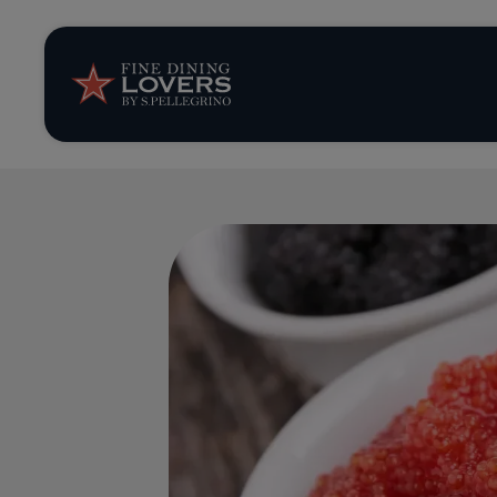
News et tendan
Recettes
Conseils et ast
Séries