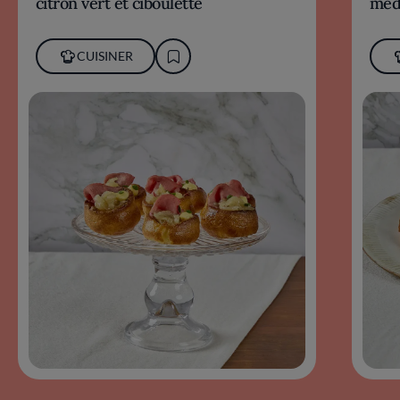
citron vert et ciboulette
méd
CUISINER