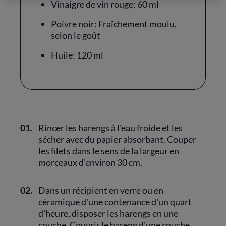
Vinaigre de vin rouge: 60 ml
Poivre noir: Fraîchement moulu,
selon le goût
Huile: 120 ml
01.
Rincer les harengs à l'eau froide et les
sécher avec du papier absorbant. Couper
les filets dans le sens de la largeur en
morceaux d'environ 30 cm.
02.
Dans un récipient en verre ou en
céramique d'une contenance d'un quart
d'heure, disposer les harengs en une
couche. Couvrir le hareng d'une couche