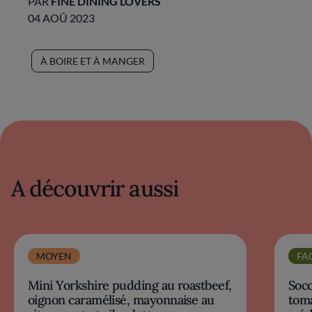
PAR
FINE DINING LOVERS
04 AOÛ 2023
À BOIRE ET À MANGER
A découvrir aussi
MOYEN
FA
Mini Yorkshire pudding au roastbeef,
Socc
oignon caramélisé, mayonnaise au
toma