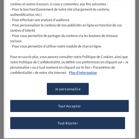
cookies et autres traceurs, si vous y consentez, aux fins suivantes :
- Pour le bon fonctionnement de notre site (chargement du contenu,
authentification, etc.)
Difficulté
- Pour effectuer une analyse d'audience
- Pour personnaliser le contenu de nos publicités en ligne en fonction de vos
MOYEN
centres d'intérêt
- Pour vous permettre de partager du contenu via les boutons de réseaux
sociaux
- Pour vous permettre d'utiliser notre module de chat en ligne
Pour en savoir plus, vous pouvez consulter notre Politique de Cookies, ainsi que
notre Politique de Confidentialité, ou définir vos préférences en cliquant sur « Je
personnalise » ou à tout moment en cliquant sur le lien « Paramètres de
confidentialité » de notre site internet.
Plus d'information
Ingrédients
Je personnalise
Hareng: 10 filets marinés, de
préférence de variété Matjes
Tout Accepter
Oignons: 2 roses, taillés finement
Tout Rejeter
Aneth: 225 gr, taillé finement