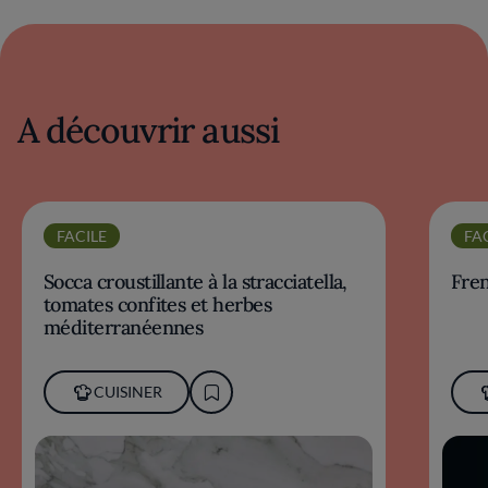
A découvrir aussi
FACILE
FA
Socca croustillante à la stracciatella,
Fre
tomates confites et herbes
méditerranéennes
CUISINER