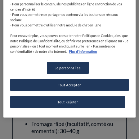
180 g de saumon fumé en lanières
- Pour personnaliser le contenu de nos publicités en ligne en fonction de vos
centres d'intérêt
Œufs: 3
- Pour vous permettre de partager du contenu via les boutons de réseaux
sociaux
Crème fraîche (ou crème liquide
- Pour vous permettre d'utiliser notre module de chat en ligne
entière): 250 ml
Pour en savoir plus, vous pouvez consulter notre Politique de Cookies, ainsi que
notre Politique de Confidentialité, ou définir vos préférences en cliquant sur « Je
Lait: 80 ml
personnalise » ou à tout moment en cliquant sur le lien « Paramètres de
confidentialité » de notre site internet.
Plus d'information
Échalote (facultatif): 1
Huile d’olive: 1 cuillère à soupe ou
Je personnalise
15 g de beurre
Tout Accepter
Sel
Poivre noir du moulin
Tout Rejeter
Noix de muscade râpée (facultatif)
Fromage râpé (facultatif, comté ou
emmental): 30–40 g