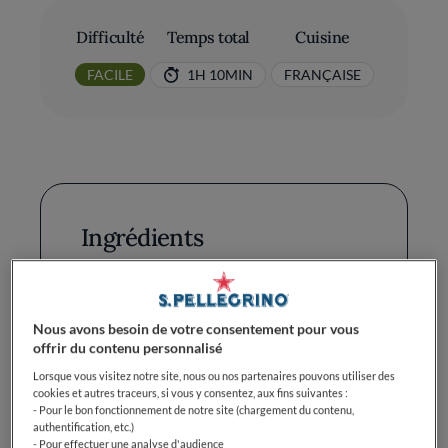
Difficulté
Temps total
Cuisine
FACILE
1H 10MIN
FRANÇAISE
Ingrédients
Pâte brisée (ou feuilletée, selon
préférence): 1
Nous avons besoin de votre consentement pour vous
offrir du contenu personnalisé
Épinards (frais ou surgelés, bien
Lorsque vous visitez notre site, nous ou nos partenaires pouvons utiliser des
égouttés): 250 g
cookies et autres traceurs, si vous y consentez, aux fins suivantes :
- Pour le bon fonctionnement de notre site (chargement du contenu,
Saumon (frais en dés): 250 g ou
authentification, etc.)
- Pour effectuer une analyse d'audience