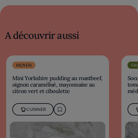
A découvrir aussi
MOYEN
FA
Mini Yorkshire pudding au roastbeef,
Socc
oignon caramélisé, mayonnaise au
toma
citron vert et ciboulette
méd
CUISINER