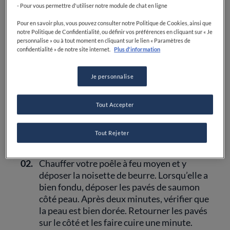
Sel
- Pour vous permettre d'utiliser notre module de chat en ligne
Pour en savoir plus, vous pouvez consulter notre Politique de Cookies, ainsi que
Poivre
notre Politique de Confidentialité, ou définir vos préférences en cliquant sur « Je
personnalise » ou à tout moment en cliquant sur le lien « Paramètres de
confidentialité » de notre site internet.
Plus d'information
Je personnalise
01.
Laver les pavés de saumon sous l’eau et
Tout Accepter
bien les essuyer à l’aide de papier
absorbant. Saler et poivrer les pavés de
Tout Rejeter
tous côtés.
02.
Chauffer votre poêle à feu moyen et y
déposer la noisette de beurre. Lorsqu’elle a
bien fondu, déposer les pavés de saumon
côté peau. Après deux minutes, vérifier que
la peau est bien dorée. Retourner les pavés
sur le côté et les faire cuire une minute.