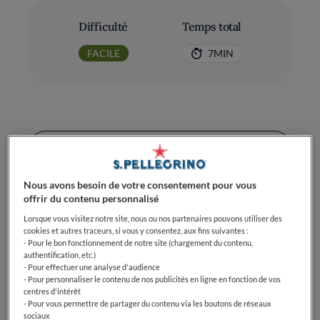
Difficulté
Temps total
FACILE
7MIN
Ingrédients
Nous avons besoin de votre consentement pour vous
offrir du contenu personnalisé
Saumon: 4 pavés avec la peau
Lorsque vous visitez notre site, nous ou nos partenaires pouvons utiliser des
cookies et autres traceurs, si vous y consentez, aux fins suivantes :
Beurre: 1 grosse noix
- Pour le bon fonctionnement de notre site (chargement du contenu,
authentification, etc.)
- Pour effectuer une analyse d'audience
Ciboule: 2 cuillères à café
- Pour personnaliser le contenu de nos publicités en ligne en fonction de vos
centres d'intérêt
Jus de citron: 1
- Pour vous permettre de partager du contenu via les boutons de réseaux
sociaux