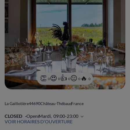
0
0
0
0
0
La Gaillotière
44690
Château-Thébaud
France
CLOSED
Opens
Mardi,
09:00-23:00
VOIR HORAIRES D'OUVERTURE