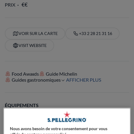
PRIX
VOIR SUR LA CARTE
+33 2 28 21 31 16
VISIT WEBSITE
Food Awards
Guide Michelin
Guides gastronomiques
AFFICHER PLUS
ÉQUIPEMENTS
Parfait pour les enfants
Cocktails
Bec sucré
Passionné de café
Parfait pour le déjeuner
Parfait pour le dîner
Passionné de bières
Passionné de vin
Végétarien
Terrasse
Nous avons besoin de votre consentement pour vous
Parfait pour familles avec enfants
Dog-Friendly