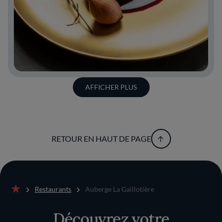
AFFICHER PLUS
RETOUR EN HAUT DE PAGE
Restaurants
Auberge La Gaillotière
Accueil
Découvrez votre