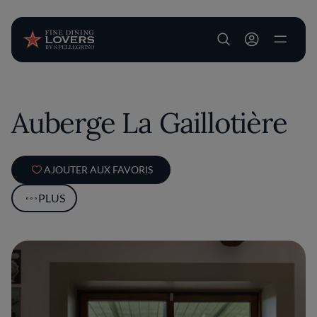
User account m
Aller au contenu principal
Auberge La Gaillotière
AJOUTER AUX FAVORIS
PLUS