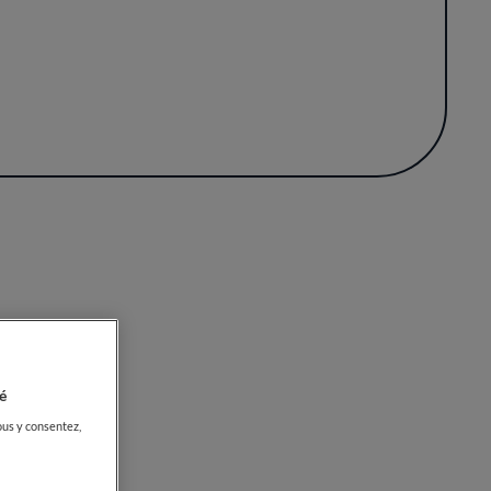
millefeuille aérien sont des desserts qui
icité des produits, reflétant une dévotion
 plaisir simple et authentique de la table