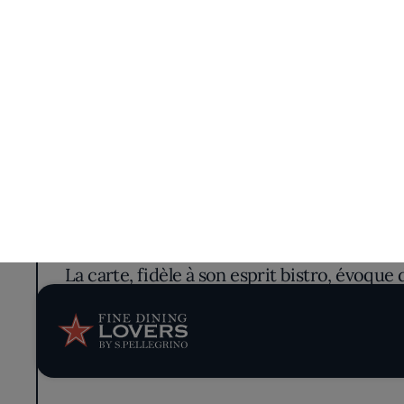
En traversant les portes du Baca'v - Bou
moderne. Situé au cœur de Boulogne, ce bi
naturelle se déverse par les grand
La décoration du Baca'v allie lignes épurée
faire français. Chaque endroit du restauran
invitant l
La carte, fidèle à son esprit bistro, évoque
se distingue par sa préparation méticuleus
Les plats signatures d'Émile Cotte, comme 
classiques tout en y ajoutant une pointe d'