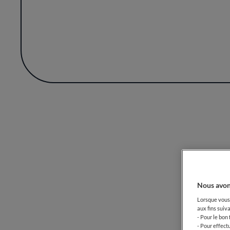
tendreté et leur nuance boisée. Pour clo
Chez Baca'v - Boulogne, la philosophie cu
indéfectible à l'art de la bonne cuisine.