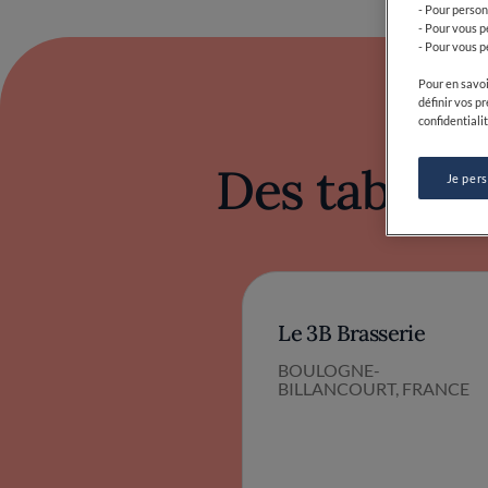
Des tables 
Le 3B Brasserie
BOULOGNE-
BILLANCOURT, FRANCE