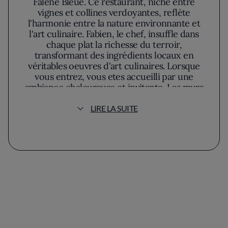
Falène Bleue. Ce restaurant, niché entre
vignes et collines verdoyantes, reflète
l'harmonie entre la nature environnante et
l'art culinaire. Fabien, le chef, insuffle dans
chaque plat la richesse du terroir,
transformant des ingrédients locaux en
véritables oeuvres d'art culinaires. Lorsque
vous entrez, vous etes accueilli par une
ambiance chaleureuse et invitante. Les murs
sont ornés de tableaux colorés et d'objets
vintage qui racontent des histoires
LIRE LA SUITE
captivantes, conférant au lieu une touche à la
fois intime et sophistiquée. La salle à manger,
baignée par une douce lumière naturelle,
évoque tant le confort d'un foyer familial que
l'élégance raffinée d'une galerie d'art
contemporain. Dans l'assiette, l'expérience
est tout aussi mémorable. La carte évolue
avec les saisons, et chaque menu est conÃ§u
pour surprendre et émerveiller le palais. Les
plats sont une ode à la simplicité sublimée, où
Fabien privilégie des saveurs authentiques et