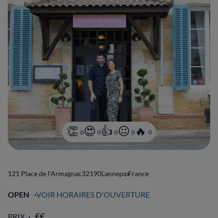
0
0
0
0
0
121 Place de l’Armagnac
32190
Lannepax
France
OPEN
VOIR HORAIRES D'OUVERTURE
PRIX