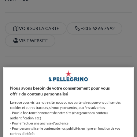
VOIR SUR LA CARTE
+33 5 62 65 76 92
VISIT WEBSITE
Food Awards
Guide Michelin
Guides gastronomiques
AFFICHER PLUS
Nous avons besoin de votre consentement pour vous
offrir du contenu personnalisé
ÉQUIPEMENTS
Lorsque vous visitez notre site, nous ou nos partenaires pouvons utiliser des
Parfait pour les enfants
Cocktails
Bec sucré
cookies et autres traceurs, si vous y consentez, aux fins suivantes :
Passionné de café
Parfait pour le déjeuner
- Pour le bon fonctionnement de notre site (chargement du contenu,
authentification, etc.)
Parfait pour le dîner
Passionné de bières
- Pour effectuer une analyse d'audience
Passionné de vin
Végétarien
Terrasse
- Pour personnaliser le contenu de nos publicités en ligne en fonction de vos
Dog-Friendly
Parfait pour les groupes
centres d'intérêt