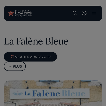
User account m
Aller au contenu principal
La Falène Bleue
AJOUTER AUX FAVORIS
PLUS