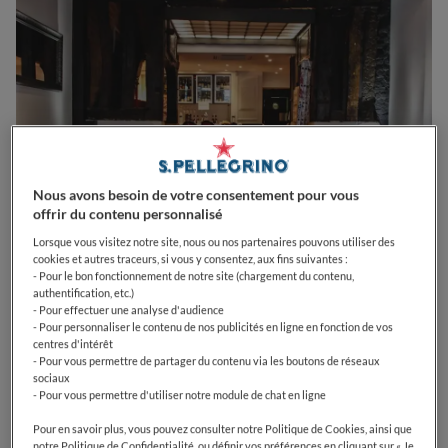
Nous avons besoin de votre consentement pour vous
offrir du contenu personnalisé
Lorsque vous visitez notre site, nous ou nos partenaires pouvons utiliser des
cookies et autres traceurs, si vous y consentez, aux fins suivantes :
- Pour le bon fonctionnement de notre site (chargement du contenu,
authentification, etc.)
- Pour effectuer une analyse d'audience
0
0
0
0
0
- Pour personnaliser le contenu de nos publicités en ligne en fonction de vos
centres d'intérêt
- Pour vous permettre de partager du contenu via les boutons de réseaux
sociaux
- Pour vous permettre d'utiliser notre module de chat en ligne
106 Rue Saint-Honoré
75001
Paris
France
Pour en savoir plus, vous pouvez consulter notre Politique de Cookies, ainsi que
CLOSED
Opens
Mardi,
12:15-14:30, 19:15-22:15
notre Politique de Confidentialité, ou définir vos préférences en cliquant sur « Je