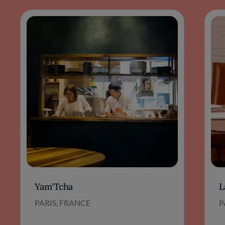
Yam'Tcha
L
PARIS, FRANCE
P