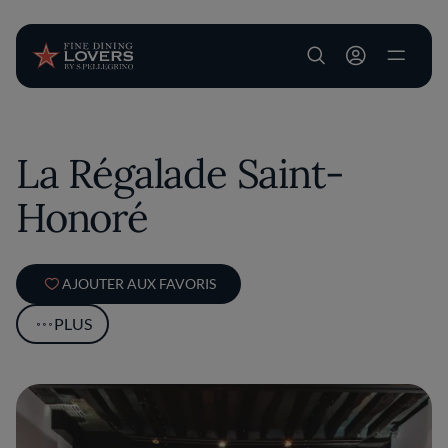
User account m
Aller au contenu principal
La Régalade Saint-
Honoré
AJOUTER AUX FAVORIS
PLUS