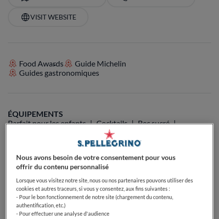
VISIT WEBSITE
Food Awards
Guide Michelin
Guides gastronomiques
ÉQUIPEMENTS
Parfait pour les enfants
Cocktails
Bec sucré
Passionné de café
Parfait pour le petit déjeuner
Parfait pour le déjeuner
Parfait pour le dîner
Passionné de bières
Passionné de vin
Végétarien
Nous avons besoin de votre consentement pour vous
Terrasse
Parfait pour familles avec enfants
offrir du contenu personnalisé
Parfait pour les groupes
Lorsque vous visitez notre site, nous ou nos partenaires pouvons utiliser des
cookies et autres traceurs, si vous y consentez, aux fins suivantes :
- Pour le bon fonctionnement de notre site (chargement du contenu,
authentification, etc.)
- Pour effectuer une analyse d'audience