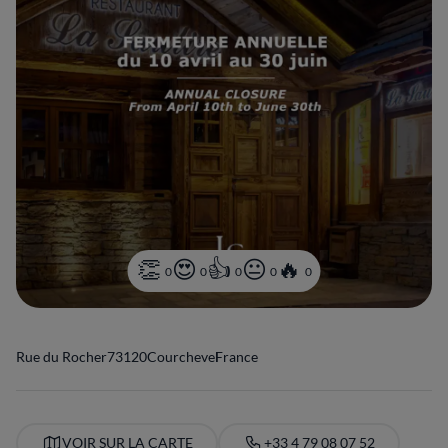
0
0
0
0
0
Rue du Rocher
73120
Courchevel
France
VOIR SUR LA CARTE
+33 4 79 08 07 52