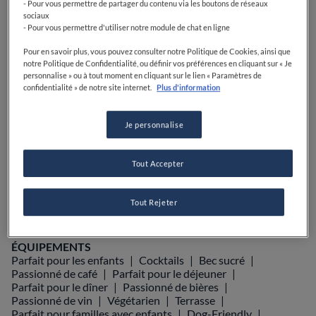
- Pour vous permettre de partager du contenu via les boutons de réseaux
PRIX
sociaux
- Pour vous permettre d'utiliser notre module de chat en ligne
Pour en savoir plus, vous pouvez consulter notre Politique de Cookies, ainsi que
notre Politique de Confidentialité, ou définir vos préférences en cliquant sur « Je
personnalise » ou à tout moment en cliquant sur le lien « Paramètres de
VOIR SUR LA CARTE
+33 5 62 71 24 25
confidentialité » de notre site internet.
Plus d'information
VISIT WEBSITE
Je personnalise
Tout Accepter
Food Awards
Guide Michelin
Guides gastronomiques
Tout Rejeter
ÉQUIPEMENTS
Parfait pour les enfants
Cocktails
Bec sucré
Passionné de café
Parfait pour le déjeuner
Parfait pour le dîner
Passionné de bières
Passionné de vin
Végétarien
Terrasse
Parfait pour familles avec enfants
Dog-Friendly