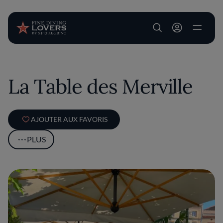
User account m
Aller au contenu principal
La Table des Merville
AJOUTER AUX FAVORIS
PLUS