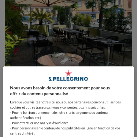
0
0
0
0
0
Nous avons besoin de votre consentement pour vous
offrir du contenu personnalisé
Lorsque vous visitez notre site, nous ou nos partenaires pouvons utiliser des
cookies et autres traceurs, si vous y consentez, aux fins suivantes :
3 Pl. Pierre Richard
31320
Castanet-Tolosan
France
- Pour le bon fonctionnement de notre site (chargement du contenu,
authentification, etc.)
CLOSED
Opens
Dimanche,
12:00-14:00
- Pour effectuer une analyse d'audience
VOIR HORAIRES D'OUVERTURE
- Pour personnaliser le contenu de nos publicités en ligne en fonction de vos
centres d'intérêt