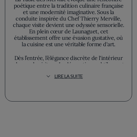
poétique entre la tradition culinaire française
et une modernité imaginative. Sous la
conduite inspirée du Chef Thierry Merville,
chaque visite devient une odyssée sensorielle.
En plein cœur de Launaguet, cet
établissement offre une évasion gustative, où
la cuisine est une véritable forme d'art.
Dès l’entrée, l’élégance discrète de l'intérieur
charme le visiteur. La décoration, subtilement
raffinée, joue avec des teintes naturelles qui
LIRE LA SUITE
invitent à la détente. Le choix des matériaux,
doux et accueillants, crée une ambiance
conviviale propice à la dégustation. Ce cadre
invite à savourer un repas qui, en lui-même,
semble raconter une histoire, une ode aux
produits de saison et du terroir Haut-
garonnais.
Le chef Merville, maître dans l'art de sublimer
les ingrédients locaux, démontre son talent à