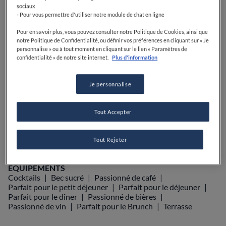
sociaux
- Pour vous permettre d'utiliser notre module de chat en ligne
Pour en savoir plus, vous pouvez consulter notre Politique de Cookies, ainsi que
notre Politique de Confidentialité, ou définir vos préférences en cliquant sur « Je
VOIR SUR LA CARTE
+33 4 93 54 61 85
personnalise » ou à tout moment en cliquant sur le lien « Paramètres de
confidentialité » de notre site internet.
Plus d'information
VISIT WEBSITE
Je personnalise
Tout Accepter
Food Awards
Guide Michelin
Guides gastronomiques
AFFICHER PLUS
Tout Rejeter
ÉQUIPEMENTS
Cocktails
Bec sucré
Passionné de café
Parfait pour le petit déjeuner
Parfait pour le déjeuner
Parfait pour le dîner
Passionné de bières
Passionné de vin
Parfait pour le Brunch
Terrasse