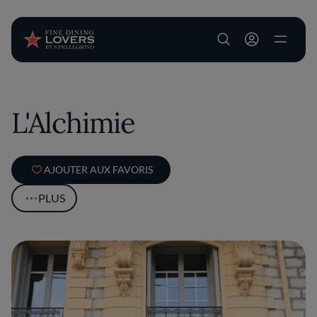
User account m
Aller au contenu principal
L'Alchimie
AJOUTER AUX FAVORIS
PLUS