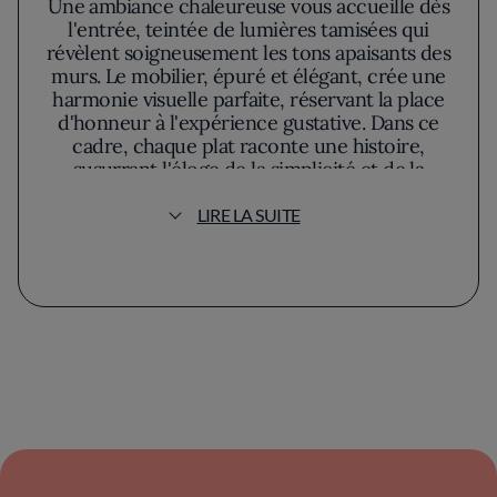
Une ambiance chaleureuse vous accueille dès
l'entrée, teintée de lumières tamisées qui
révèlent soigneusement les tons apaisants des
murs. Le mobilier, épuré et élégant, crée une
harmonie visuelle parfaite, réservant la place
d'honneur à l'expérience gustative. Dans ce
cadre, chaque plat raconte une histoire,
susurrant l'éloge de la simplicité et de la
délicatesse à travers une présentation
raffinée.
LIRE LA SUITE
L'identité du chef reste un mystère, mais sa
signature gastronomique est évidente dans
chaque assiette. Il développe une cuisine où
tradition et modernité se rencontrent,
capturant l'essence des ingrédients sans
jamais trahir leur pureté. Une fusion subtile
qui évoque autant les marchés locaux que les
classiques de la cuisine française, offrant une
expérience où chaque saveur est
minutieusement orchestrée.