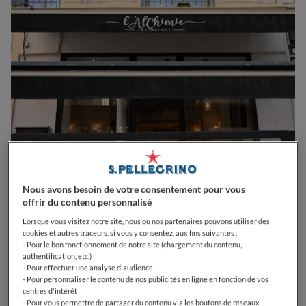
0
0
0
0
0
Nous avons besoin de votre consentement pour vous
offrir du contenu personnalisé
Lorsque vous visitez notre site, nous ou nos partenaires pouvons utiliser des
cookies et autres traceurs, si vous y consentez, aux fins suivantes :
14 Rue Maccarani
06000
Nice
France
- Pour le bon fonctionnement de notre site (chargement du contenu,
authentification, etc.)
- Pour effectuer une analyse d'audience
OPEN
VOIR HORAIRES D'OUVERTURE
- Pour personnaliser le contenu de nos publicités en ligne en fonction de vos
centres d'intérêt
PRIX
- Pour vous permettre de partager du contenu via les boutons de réseaux