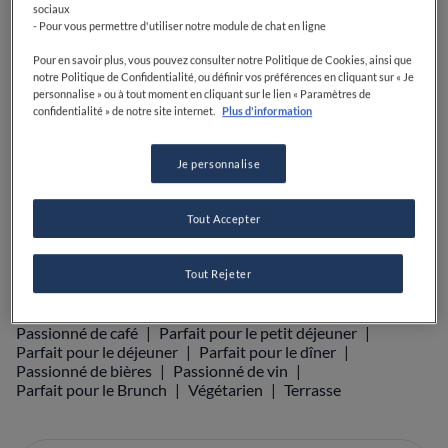
sociaux
- Pour vous permettre d'utiliser notre module de chat en ligne
VOIR SUR LA CARTE
+33 5 67 16 19 99
Pour en savoir plus, vous pouvez consulter notre Politique de Cookies, ainsi que
notre Politique de Confidentialité, ou définir vos préférences en cliquant sur « Je
personnalise » ou à tout moment en cliquant sur le lien « Paramètres de
VISIT WEBSITE
confidentialité » de notre site internet.
Plus d'information
Je personnalise
Food Awards
Guide Michelin
Guides gastronomiques
Tout Accepter
Tout Rejeter
ÉQUIPEMENTS
Parfait pour les enfants
Cocktails
Bec sucré
Passionné de café
Parfait pour le petit déjeuner
Parfait pour le déjeuner
Parfait pour le dîner
Passionné de bières
Passionné de vin
Parfait pour le Brunch
Végétarien
Terrasse