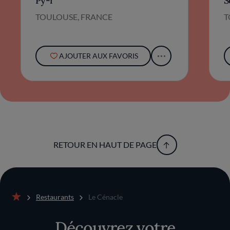
Py-r
S
TOULOUSE, FRANCE
T
AJOUTER AUX FAVORIS
RETOUR EN HAUT DE PAGE
Restaurants
Le Cénacle
Accueil
Découvrez votre