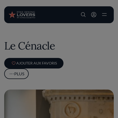
User account m
Aller au contenu principal
Le Cénacle
AJOUTER AUX FAVORIS
PLUS