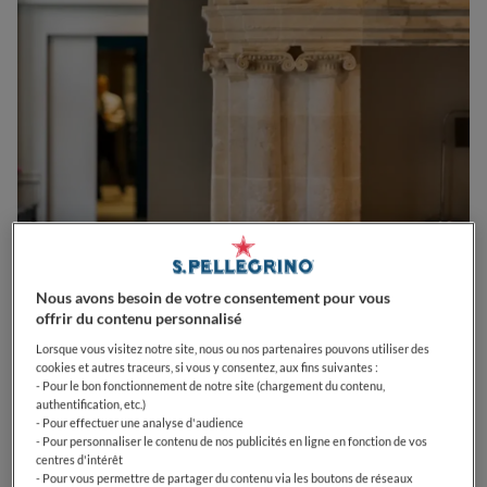
0
0
0
0
0
Nous avons besoin de votre consentement pour vous
offrir du contenu personnalisé
Lorsque vous visitez notre site, nous ou nos partenaires pouvons utiliser des
cookies et autres traceurs, si vous y consentez, aux fins suivantes :
- Pour le bon fonctionnement de notre site (chargement du contenu,
46 Rue des Couteliers
31000
Toulouse
France
authentification, etc.)
- Pour effectuer une analyse d'audience
CLOSED
Opens
Mardi,
12:00-13:30, 19:30-21:30
- Pour personnaliser le contenu de nos publicités en ligne en fonction de vos
VOIR HORAIRES D'OUVERTURE
centres d'intérêt
- Pour vous permettre de partager du contenu via les boutons de réseaux