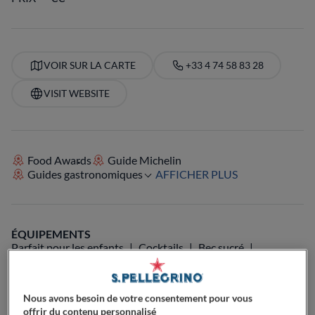
VOIR SUR LA CARTE
+33 4 74 58 83 28
VISIT WEBSITE
Food Awards
Guide Michelin
Guides gastronomiques
AFFICHER PLUS
ÉQUIPEMENTS
Parfait pour les enfants
Cocktails
Bec sucré
Passionné de café
Parfait pour le petit déjeuner
Parfait pour le déjeuner
Parfait pour le dîner
Passionné de bières
Passionné de vin
Végétarien
Nous avons besoin de votre consentement pour vous
Terrasse
Parfait pour familles avec enfants
offrir du contenu personnalisé
Dog-Friendly
Parfait pour les groupes