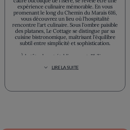
cadre bucolique de l'Isère, se révèle être une
expérience culinaire mémorable. En vous
promenant le long du Chemin du Marais 616,
vous découvrez un lieu où l'hospitalité
rencontre l'art culinaire. Sous l'ombre paisible
des platanes, Le Cottage se distingue par sa
cuisine bistronomique, maîtrisant l'équilibre
subtil entre simplicité et sophistication.
À la tête de cet établissement, Philippe
Girardon insuffle une vision unique. Bien qu'il
LIRE LA SUITE
ne soit pas constamment derrière les
fourneaux, son influence se ressent dans
chaque assiette. La distinction Bib Gourmand
du guide Michelin témoigne d'une qualité
culinaire irréprochable et savamment
orchestrée. Chaque plat révèle un
engagement envers l'authenticité en utilisant
des ingrédients frais et sélectionnés avec
soin, illustrant une véritable passion pour la
tradition culinaire française.