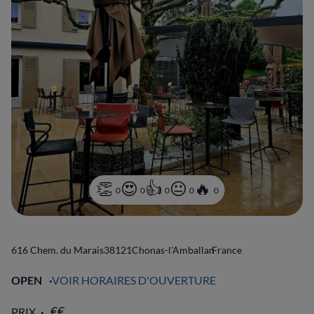
0
0
0
0
0
616 Chem. du Marais
38121
Chonas-l'Amballan
France
OPEN
VOIR HORAIRES D'OUVERTURE
PRIX