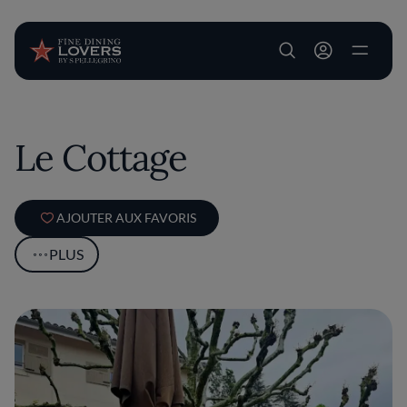
User account m
Aller au contenu principal
Le Cottage
AJOUTER AUX FAVORIS
PLUS